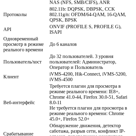
NAS (NFS, SMB/CIFS), ANR
802.11b: DQPSK, DBPSK, CCK
Протоколы
802.11g/n: OFDM/64-QAM, 16-QAM,
QPSK, BPSK
ONVIF (PROFILE S, PROFILE G),
API
ISAPI
Одновременный
просмотр в режиме
До 6 каналов
реального времени
До 32 пользователей. 3 уровня
Пользователь/хост
пользователей: Администратор,
Оператор и Пользователь
iVMS-4200, Hik-Connect, iVMS-5200,
Клиент
iVMS-4500
Требуется плагин для просмотра в
режиме реального времени: IE8+,
Chrome 41.0-44, Firefox 30.0-51, Safari
Веб-интерфейс
8.0-11
Не требуется плагин для просмотра в
режиме реального времени: Chrome
45.0+, Firefox 52.0+
Обнаружение движения, детектор
саботажа, разрыв сети, конфликт IP-
Срабатывание