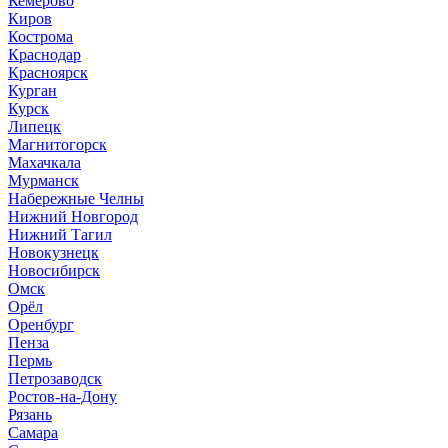
Кемерово
Киров
Кострома
Краснодар
Красноярск
Курган
Курск
Липецк
Магнитогорск
Махачкала
Мурманск
Набережные Челны
Нижний Новгород
Нижний Тагил
Новокузнецк
Новосибирск
Омск
Орёл
Оренбург
Пенза
Пермь
Петрозаводск
Ростов-на-Дону
Рязань
Самара