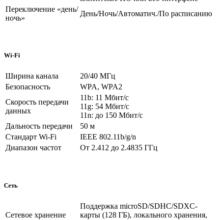
Переключение «день/
День/Ночь/Автоматич./По расписанию
ночь»
Wi-Fi
Ширина канала
20/40 МГц
Безопасность
WPA, WPA2
11b: 11 Мбит/с
Скорость передачи
11g: 54 Мбит/с
данных
11n: до 150 Мбит/с
Дальность передачи
50 м
Стандарт Wi-Fi
IEEE 802.11b/g/n
Диапазон частот
От 2.412 до 2.4835 ГГц
Сеть
Поддержка microSD/SDHC/SDXC-
Сетевое хранение
карты (128 ГБ), локального хранения,