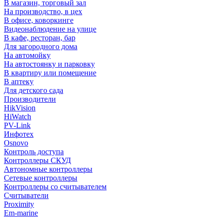
В магазин, торговый зал
На производство, в цех
В офисе, коворкинге
Видеонаблюдение на улице
В кафе, ресторан, бар
Для загородного дома
На автомойку
На автостоянку и парковку
В квартиру или помещение
В аптеку
Для детского сада
Производители
HikVision
HiWatch
PV-Link
Инфотех
Osnovo
Контроль доступа
Контроллеры СКУД
Автономные контроллеры
Сетевые контроллеры
Контроллеры со считывателем
Считыватели
Proximity
Em-marine