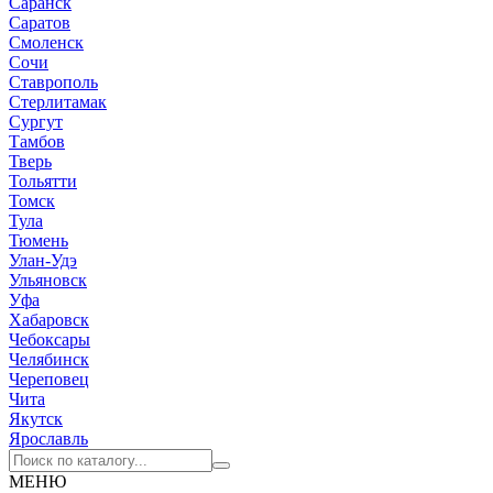
Саранск
Саратов
Смоленск
Сочи
Ставрополь
Стерлитамак
Сургут
Тамбов
Тверь
Тольятти
Томск
Тула
Тюмень
Улан-Удэ
Ульяновск
Уфа
Хабаровск
Чебоксары
Челябинск
Череповец
Чита
Якутск
Ярославль
МЕНЮ