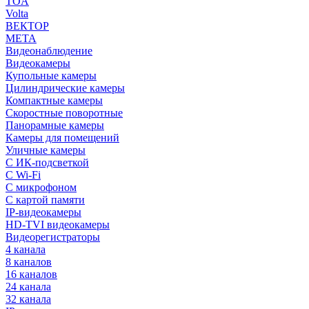
TOA
Volta
ВЕКТОР
МЕТА
Видеонаблюдение
Видеокамеры
Купольные камеры
Цилиндрические камеры
Компактные камеры
Скоростные поворотные
Панорамные камеры
Камеры для помещений
Уличные камеры
С ИК-подсветкой
С Wi-Fi
С микрофоном
С картой памяти
IP-видеокамеры
HD-TVI видеокамеры
Видеорегистраторы
4 канала
8 каналов
16 каналов
24 канала
32 канала