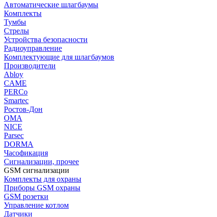
Автоматические шлагбаумы
Комплекты
Тумбы
Стрелы
Устройства безопасности
Радиоуправление
Комплектующие для шлагбаумов
Производители
Abloy
CAME
PERCo
Smartec
Ростов-Дон
ОМА
NICE
Parsec
DORMA
Часофикация
Сигнализации, прочее
GSM сигнализации
Комплекты для охраны
Приборы GSM охраны
GSM розетки
Управление котлом
Датчики