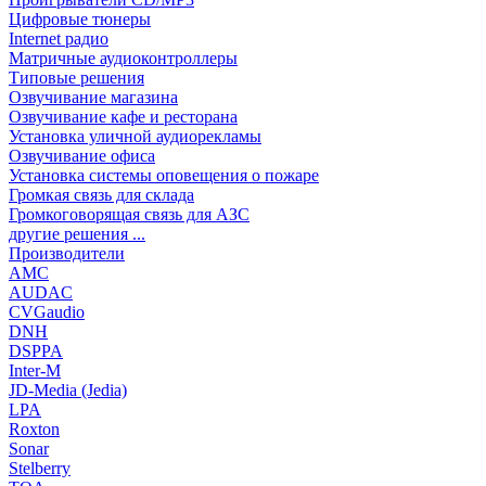
Цифровые тюнеры
Internet радио
Матричные аудиоконтроллеры
Типовые решения
Озвучивание магазина
Озвучивание кафе и ресторана
Установка уличной аудиорекламы
Озвучивание офиса
Установка системы оповещения о пожаре
Громкая связь для склада
Громкоговорящая связь для АЗС
другие решения ...
Производители
AMC
AUDAC
CVGaudio
DNH
DSPPA
Inter-M
JD-Media (Jedia)
LPA
Roxton
Sonar
Stelberry