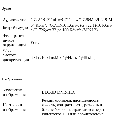
Аудио
Аудиосжатие
G722.1/G711ulaw/G711alaw/G726/MP2L2/PCM
64 Кбит/с (G.711)/16 Кбит/с (G.722.1)/16 Кбит/
Битрейт аудио
с (G.726)/от 32 до 160 Кбит/с (MP2L2)
Фильтрация
шумов
Есть
окружающей
среды
Частота
8 кГц/16 кГц/32 кГц/44.1 кГц/48 кГц
дискретизации
Изображение
Улучшение
BLC/3D DNR/HLC
изображения
Режим коридора, насыщенность,
Настройки
яркость, контрастность, резкость и
изображения
баланс белого настраиваются через
клиентское ПО или веб-интерфейс