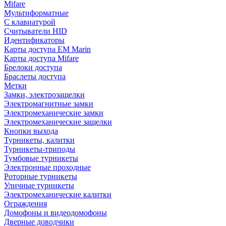
Mifare
Мультиформатные
С клавиатурой
Считыватели HID
Идентификаторы
Карты доступа EM Marin
Карты доступа Mifare
Брелоки доступа
Браслеты доступа
Метки
Замки, электрозащелки
Электромагнитные замки
Электромеханические замки
Электромеханические защелки
Кнопки выхода
Турникеты, калитки
Турникеты-триподы
Тумбовые турникеты
Электронные проходные
Роторные турникеты
Уличные турникеты
Электромеханические калитки
Ограждения
Домофоны и видеодомофоны
Дверные доводчики