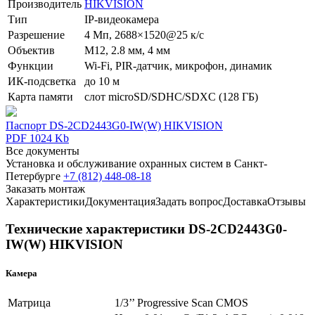
Производитель
HIKVISION
Тип
IP-видеокамера
Разрешение
4 Мп, 2688×1520@25 к/с
Объектив
М12, 2.8 мм, 4 мм
Функции
Wi-Fi, PIR-датчик, микрофон, динамик
ИК-подсветка
до 10 м
Карта памяти
слот microSD/SDHC/SDXC (128 ГБ)
Паспорт DS-2CD2443G0-IW(W) HIKVISION
PDF 1024 Kb
Все документы
Установка и обслуживание охранных систем в Санкт-
Петербурге
+7 (812) 448-08-18
Заказать монтаж
Характеристики
Документация
Задать вопрос
Доставка
Отзывы
Технические характеристики DS-2CD2443G0-
IW(W) HIKVISION
Камера
Матрица
1/3’’ Progressive Scan CMOS