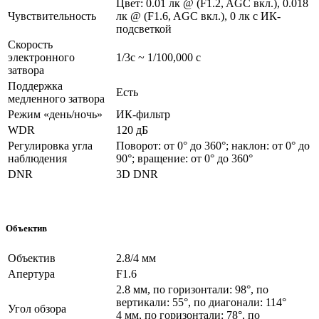
Цвет: 0.01 лк @ (F1.2, AGC вкл.), 0.018
Чувствительность
лк @ (F1.6, AGC вкл.), 0 лк с ИК-
подсветкой
Скорость
электронного
1/3с ~ 1/100,000 с
затвора
Поддержка
Есть
медленного затвора
Режим «день/ночь»
ИК-фильтр
WDR
120 дБ
Регулировка угла
Поворот: от 0° до 360°; наклон: от 0° до
наблюдения
90°; вращение: от 0° до 360°
DNR
3D DNR
Объектив
Объектив
2.8/4 мм
Апертура
F1.6
2.8 мм, по горизонтали: 98°, по
вертикали: 55°, по диагонали: 114°
Угол обзора
4 мм, по горизонтали: 78°, по