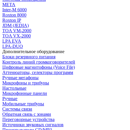
МЕТА
Inter-M 6000
Roxton 8000
Roxton IP
JDM (JEDIA)
TOA VM-2000
TOA VX-2000
LPA EVA
LPA-DUO
Дополнительное оборудование
Блоки резервного питания
Контроль линий громкоговорителей
Цифровые магнитофоны (Voice File)
Аттенюаторы, селекторы программ
Ручные мегафоны
Микрофоны и трибуны
Настольные
Микрофонные панели
Ручные
Мобильные трибуны
Системы связи
Обратная связь с зонами
Переговорные устройства
Источники звуковых сигналов
Проигрыватели CD/MP3