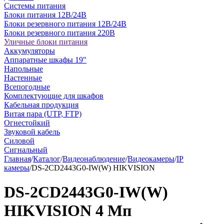
Системы питания
Блоки питания 12В/24В
Блоки резервного питания 12В/24В
Блоки резервного питания 220В
Уличные блоки питания
Аккумуляторы
Аппаратные шкафы 19"
Напольные
Настенные
Всепогодные
Комплектующие для шкафов
Кабельная продукция
Витая пара (UTP, FTP)
Огнестойкий
Звуковой кабель
Силовой
Сигнальный
Главная
/
Каталог
/
Видеонаблюдение
/
Видеокамеры
/
IP
камеры
/
DS-2CD2443G0-IW(W) HIKVISION
DS-2CD2443G0-IW(W)
HIKVISION 4 Мп