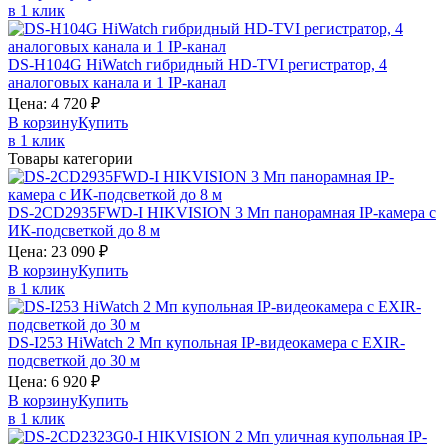
в 1 клик
DS-H104G
HiWatch
гибридный HD-TVI регистратор, 4
аналоговых канала и 1 IP-канал
Цена:
4 720
₽
В корзину
Купить
в 1 клик
Товары категории
DS-2CD2935FWD-I
HIKVISION
3 Мп панорамная IP-камера с
ИК-подсветкой до 8 м
Цена:
23 090
₽
В корзину
Купить
в 1 клик
DS-I253
HiWatch
2 Мп купольная IP-видеокамера с EXIR-
подсветкой до 30 м
Цена:
6 920
₽
В корзину
Купить
в 1 клик