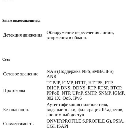
Smart видеоаналитика
Обнаружение пересечения линии,
Детекция движения
вторжения в область
Сеть
NAS (Поддержка NFS,SMB/CIFS),
Сетевое хранение
ANR
TCP/IP, ICMP, HTTP, HTTPS, FTP,
DHCP, DNS, DDNS, RTP, RTSP, RTCP,
Протоколы
PPPoE, NTP, UPnP, SMTP, SNMP, IGMP,
802.1X, QoS, IPv6
Аутентификация пользователя,
Безопасность
водяные знаки, фильтрация IP-адресов,
анонимный доступ
ONVIF(PROFILE S,PROFILE G), PSIA,
Совместимость
CGI, ISAPI