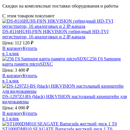
Скидки на комплексные поставки оборудования и работы
С этим товаром покупают
DS-8116HUHI-F8/N
HIKVISION
гибридный HD-TVI
регистратор, 16 аналоговых и 2 IP-канала
Цена:
112 120
₽
В корзину
Купить
в 1 клик
256 Гб
Samsung
карта памяти microSDXC
Цена:
3 400
₽
В корзину
Купить
в 1 клик
DS-1297ZJ-BS (black)
HIKVISION
настольный кронштейн для
видеокамеры
Цена:
4 090
₽
В корзину
Купить
в 1 клик
ST1000DM010
SEAGATE Barracuda
жесткий диск 1 Тб