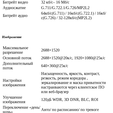
Битрейт видео
32 кб/с– 16 Мб/с
Аудиосжатие
G.711/G.722.1/G.726/MP2L2
64кб/с(G.711) / 16кб/с(G.722.1) / 16кб/
Битрейт аудио
с(G.726) / 32-128кб/с(MP2L2)
Изображение
Максимальное
2688×1520
разрешение
Основной поток
2688×1520@20к/с, 1920×1080@25к/с
Дополнительный
640×360@25к/с
поток
Насыщенность, яркость, контраст,
резкость, режим коридора ,
Настройки
зеркалирование и маска приватности
изображения
настраиваются через клиентское ПО
или веб-браузер
Улучшение
120дБ WDR, 3D DNR, BLC, ROI
изображения
Переключение «день/
Авто/ по расписанию/ по тревоге
ночь»