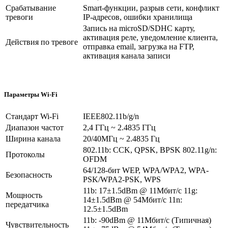
Срабатывание
Smart-функции, разрыв сети, конфликт
тревоги
IP-адресов, ошибки хранилища
Запись на microSD/SDHC карту,
активация реле, уведомление клиента,
Действия по тревоге
отправка email, загрузка на FTP,
активация канала записи
Параметры Wi-Fi
Стандарт Wi-Fi
IEEE802.11b/g/n
Диапазон частот
2,4 ГГц ~ 2.4835 ГГц
Ширина канала
20/40МГц ~ 2.4835 Гц
802.11b: CCK, QPSK, BPSK 802.11g/n:
Протоколы
OFDM
64/128-бит WEP, WPA/WPA2, WPA-
Безопасность
PSK/WPA2-PSK, WPS
11b: 17±1.5dBm @ 11Мбит/с 11g:
Мощность
14±1.5dBm @ 54Мбит/с 11n:
передатчика
12.5±1.5dBm
11b: -90dBm @ 11Мбит/с (Типичная)
Чувствительность