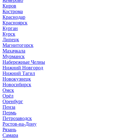
Кемерово
Киров
Кострома
Краснодар
Красноярск
Курган
Курск
Липецк
Магнитогорск
Махачкала
Мурманск
Набережные Челны
Нижний Новгород
Нижний Тагил
Новокузнецк
Новосибирск
Омск
Орёл
Оренбург
Пенза
Пермь
Петрозаводск
Ростов-на-Дону
Рязань
Самара