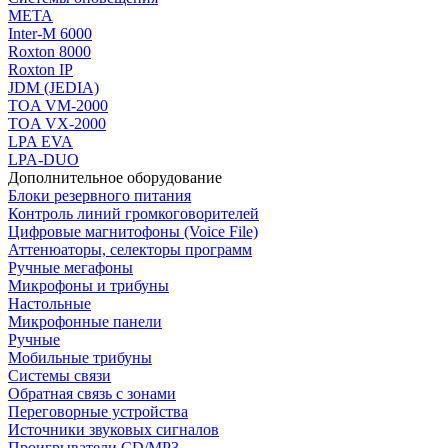
МЕТА
Inter-M 6000
Roxton 8000
Roxton IP
JDM (JEDIA)
TOA VM-2000
TOA VX-2000
LPA EVA
LPA-DUO
Дополнительное оборудование
Блоки резервного питания
Контроль линий громкоговорителей
Цифровые магнитофоны (Voice File)
Аттенюаторы, селекторы программ
Ручные мегафоны
Микрофоны и трибуны
Настольные
Микрофонные панели
Ручные
Мобильные трибуны
Системы связи
Обратная связь с зонами
Переговорные устройства
Источники звуковых сигналов
Проигрыватели CD/MP3