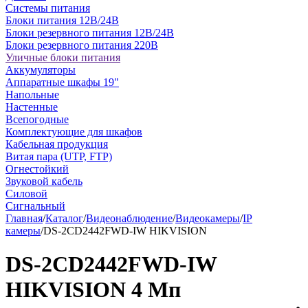
Системы питания
Блоки питания 12В/24В
Блоки резервного питания 12В/24В
Блоки резервного питания 220В
Уличные блоки питания
Аккумуляторы
Аппаратные шкафы 19"
Напольные
Настенные
Всепогодные
Комплектующие для шкафов
Кабельная продукция
Витая пара (UTP, FTP)
Огнестойкий
Звуковой кабель
Силовой
Сигнальный
Главная
/
Каталог
/
Видеонаблюдение
/
Видеокамеры
/
IP
камеры
/
DS-2CD2442FWD-IW HIKVISION
DS-2CD2442FWD-IW
HIKVISION 4 Мп