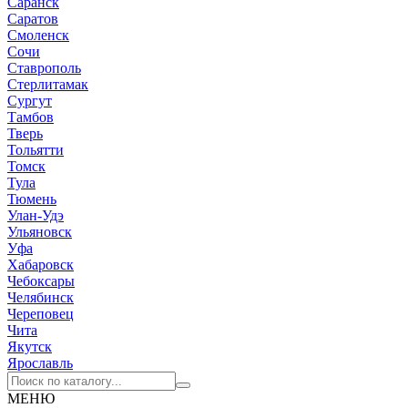
Саранск
Саратов
Смоленск
Сочи
Ставрополь
Стерлитамак
Сургут
Тамбов
Тверь
Тольятти
Томск
Тула
Тюмень
Улан-Удэ
Ульяновск
Уфа
Хабаровск
Чебоксары
Челябинск
Череповец
Чита
Якутск
Ярославль
МЕНЮ