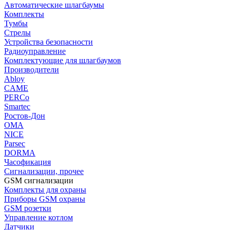
Автоматические шлагбаумы
Комплекты
Тумбы
Стрелы
Устройства безопасности
Радиоуправление
Комплектующие для шлагбаумов
Производители
Abloy
CAME
PERCo
Smartec
Ростов-Дон
ОМА
NICE
Parsec
DORMA
Часофикация
Сигнализации, прочее
GSM сигнализации
Комплекты для охраны
Приборы GSM охраны
GSM розетки
Управление котлом
Датчики