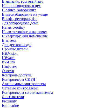
В магазин, торговый зал
На производство, в цех
В офисе, коворкинге
Видеонаблюдение на улице
В кафе, ресторан, бар
Для загородного дома
На автомойку
На автостоянку и парковку
В квартиру или помещение
В аптеку
Для детского сада
Производители
HikVision
HiWatch
PV-Link
Инфотех
Osnovo
Контроль доступа
Контроллеры СКУД
Автономные контроллеры
Сетевые контроллеры
Контроллеры со считывателем
Считыватели
Proximity
Em-marine