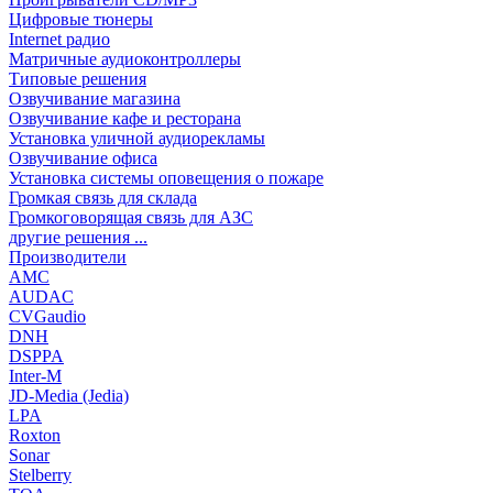
Цифровые тюнеры
Internet радио
Матричные аудиоконтроллеры
Типовые решения
Озвучивание магазина
Озвучивание кафе и ресторана
Установка уличной аудиорекламы
Озвучивание офиса
Установка системы оповещения о пожаре
Громкая связь для склада
Громкоговорящая связь для АЗС
другие решения ...
Производители
AMC
AUDAC
CVGaudio
DNH
DSPPA
Inter-M
JD-Media (Jedia)
LPA
Roxton
Sonar
Stelberry