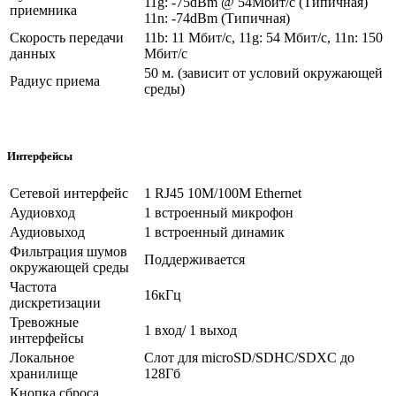
11g: -75dBm @ 54Мбит/с (Типичная)
приемника
11n: -74dBm (Типичная)
Скорость передачи
11b: 11 Мбит/с, 11g: 54 Мбит/с, 11n: 150
данных
Мбит/с
50 м. (зависит от условий окружающей
Радиус приема
среды)
Интерфейсы
Сетевой интерфейс
1 RJ45 10M/100M Ethernet
Аудиовход
1 встроенный микрофон
Аудиовыход
1 встроенный динамик
Фильтрация шумов
Поддерживается
окружающей среды
Частота
16кГц
дискретизации
Тревожные
1 вход/ 1 выход
интерфейсы
Локальное
Слот для microSD/SDHC/SDXC до
хранилище
128Гб
Кнопка сброса