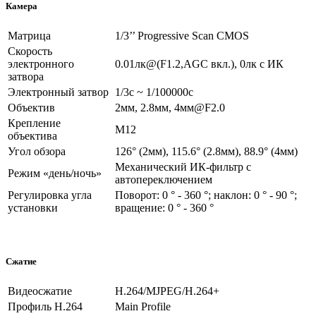
Камера
Матрица
1/3’’ Progressive Scan CMOS
Скорость
электронного
0.01лк@(F1.2,AGC вкл.), 0лк с ИК
затвора
Электронный затвор
1/3с ~ 1/100000с
Объектив
2мм, 2.8мм, 4мм@F2.0
Крепление
M12
объектива
Угол обзора
126° (2мм), 115.6° (2.8мм), 88.9° (4мм)
Механический ИК-фильтр с
Режим «день/ночь»
автопереключением
Регулировка угла
Поворот: 0 ° - 360 °; наклон: 0 ° - 90 °;
установки
вращение: 0 ° - 360 °
Сжатие
Видеосжатие
H.264/MJPEG/H.264+
Профиль H.264
Main Profile