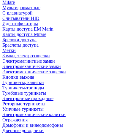
Mifare
Мультиформатные
С клавиатурой
Считыватели HID
Идентификаторы
Карты доступа EM Marin
Карты доступа Mifare
Брелоки доступа
Браслеты доступа
Метки
Замки, электрозащелки
Электромагнитные замки
Электромеханические замки
Электромеханические защелки
Кнопки выхода
Турникеты, калитки
Турникеты-триподы
Тумбовые турникеты
Электронные проходные
Роторные турникеты
Уличные турникеты
Электромеханические калитки
Ограждения
Домофоны и видеодомофоны
Дверные доводчики