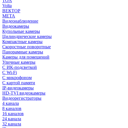
TOA
Volta
ВЕКТОР
МЕТА
Видеонаблюдение
Видеокамеры
Купольные камеры
Цилиндрические камеры
Компактные камеры
Скоростные поворотные
Панорамные камеры
Камеры для помещений
Уличные камеры
С ИК-подсветкой
С Wi-Fi
С микрофоном
С картой памяти
IP-видеокамеры
HD-TVI видеокамеры
Видеорегистраторы
4 канала
8 каналов
16 каналов
24 канала
32 канала