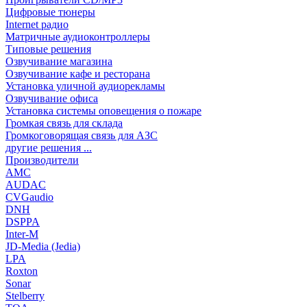
Цифровые тюнеры
Internet радио
Матричные аудиоконтроллеры
Типовые решения
Озвучивание магазина
Озвучивание кафе и ресторана
Установка уличной аудиорекламы
Озвучивание офиса
Установка системы оповещения о пожаре
Громкая связь для склада
Громкоговорящая связь для АЗС
другие решения ...
Производители
AMC
AUDAC
CVGaudio
DNH
DSPPA
Inter-M
JD-Media (Jedia)
LPA
Roxton
Sonar
Stelberry