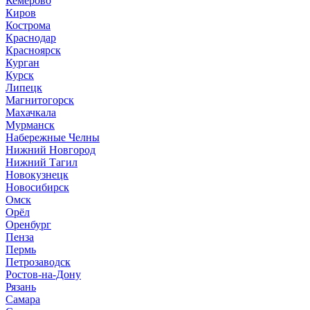
Кемерово
Киров
Кострома
Краснодар
Красноярск
Курган
Курск
Липецк
Магнитогорск
Махачкала
Мурманск
Набережные Челны
Нижний Новгород
Нижний Тагил
Новокузнецк
Новосибирск
Омск
Орёл
Оренбург
Пенза
Пермь
Петрозаводск
Ростов-на-Дону
Рязань
Самара