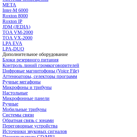
МЕТА
Inter-M 6000
Roxton 8000
Roxton IP
JDM (JEDIA)
TOA VM-2000
TOA VX-2000
LPA EVA
LPA-DUO
Дополнительное оборудование
Блоки резервного питания
Контроль линий громкоговорителей
Цифровые магнитофоны (Voice File)
Аттенюаторы, селекторы программ
Ручные мегафоны
Микрофоны и трибуны
Настольные
Микрофонные панели
Ручные
Мобильные трибуны
Системы связи
Обратная связь с зонами
Переговорные устройства
Источники звуковых сигналов
Проигрыватели CD/MP3