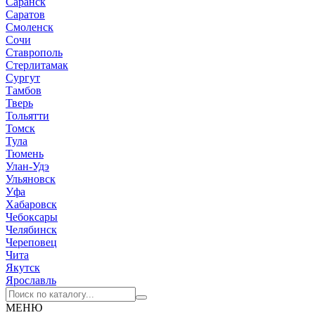
Саранск
Саратов
Смоленск
Сочи
Ставрополь
Стерлитамак
Сургут
Тамбов
Тверь
Тольятти
Томск
Тула
Тюмень
Улан-Удэ
Ульяновск
Уфа
Хабаровск
Чебоксары
Челябинск
Череповец
Чита
Якутск
Ярославль
МЕНЮ