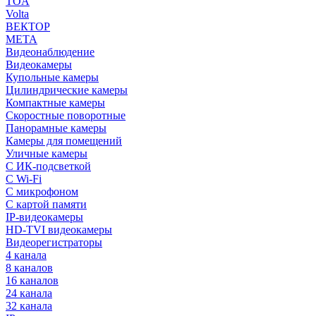
TOA
Volta
ВЕКТОР
МЕТА
Видеонаблюдение
Видеокамеры
Купольные камеры
Цилиндрические камеры
Компактные камеры
Скоростные поворотные
Панорамные камеры
Камеры для помещений
Уличные камеры
С ИК-подсветкой
С Wi-Fi
С микрофоном
С картой памяти
IP-видеокамеры
HD-TVI видеокамеры
Видеорегистраторы
4 канала
8 каналов
16 каналов
24 канала
32 канала