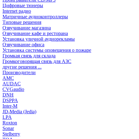
Цифровые тюнеры
Internet радио
Матричные аудиоконтроллеры
Типовые решения
Озвучивание магазина
Озвучивание кафе и ресторана
Установка уличной аудиорекламы
Озвучивание офиса
Установка системы оповещения о пожаре
Громкая связь для склада
Громкоговорящая связь для АЗС
другие решения ...
Производители
AMC
AUDAC
CVGaudio
DNH
DSPPA
Inter-M
JD-Media (Jedia)
LPA
Roxton
Sonar
Stelberry