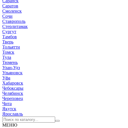
Саранск
Саратов
Смоленск
Сочи
Ставрополь
Стерлитамак
Сургут
Тамбов
Тверь
Тольятти
Томск
Тула
Тюмень
Улан-Удэ
Ульяновск
Уфа
Хабаровск
Чебоксары
Челябинск
Череповец
Чита
Якутск
Ярославль
МЕНЮ