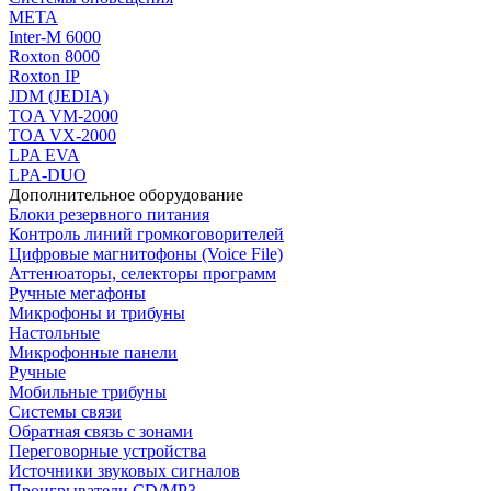
МЕТА
Inter-M 6000
Roxton 8000
Roxton IP
JDM (JEDIA)
TOA VM-2000
TOA VX-2000
LPA EVA
LPA-DUO
Дополнительное оборудование
Блоки резервного питания
Контроль линий громкоговорителей
Цифровые магнитофоны (Voice File)
Аттенюаторы, селекторы программ
Ручные мегафоны
Микрофоны и трибуны
Настольные
Микрофонные панели
Ручные
Мобильные трибуны
Системы связи
Обратная связь с зонами
Переговорные устройства
Источники звуковых сигналов
Проигрыватели CD/MP3