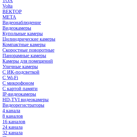
TOA
Volta
ВЕКТОР
МЕТА
Видеонаблюдение
Видеокамеры
Купольные камеры
Цилиндрические камеры
Компактные камеры
Скоростные поворотные
Панорамные камеры
Камеры для помещений
Уличные камеры
С ИК-подсветкой
С Wi-Fi
С микрофоном
С картой памяти
IP-видеокамеры
HD-TVI видеокамеры
Видеорегистраторы
4 канала
8 каналов
16 каналов
24 канала
32 канала