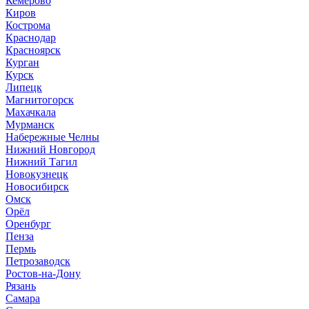
Кемерово
Киров
Кострома
Краснодар
Красноярск
Курган
Курск
Липецк
Магнитогорск
Махачкала
Мурманск
Набережные Челны
Нижний Новгород
Нижний Тагил
Новокузнецк
Новосибирск
Омск
Орёл
Оренбург
Пенза
Пермь
Петрозаводск
Ростов-на-Дону
Рязань
Самара