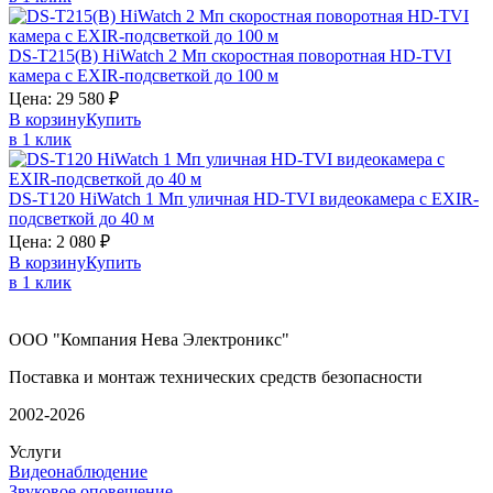
DS-T215(B)
HiWatch
2 Мп скоростная поворотная HD-TVI
камера с EXIR-подсветкой до 100 м
Цена:
29 580
₽
В корзину
Купить
в 1 клик
DS-T120
HiWatch
1 Мп уличная HD-TVI видеокамера с EXIR-
подсветкой до 40 м
Цена:
2 080
₽
В корзину
Купить
в 1 клик
ООО "Компания Нева Электроникс"
Поставка и монтаж технических средств безопасности
2002-2026
Услуги
Видеонаблюдение
Звуковое оповещение