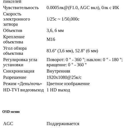
пикселей
Чувствительность
0.0005лк@(F1.0, AGC вкл), 0лк с ИК
Скорость
электронного
1/25с ~ 1/50,000с
затвора
Объектив
3,6, 6 мм
Крепление
М16
объектива
Угол обзора
83.6° (3,6 мм), 52.8° (6 мм)
объектива
Регулировка угла
Поворот: 0 ° - 360 °; наклон: 0 ° - 180 °;
установки
вращение: 0 ° - 360 °
Синхронизация
Внутренняя
Разрешение
1920x1080@25к/с
Режим «День/ночь»
Цветное изображение
HD-TVI видеовыход
1 HD выход
OSD меню
AGC
Поддерживается