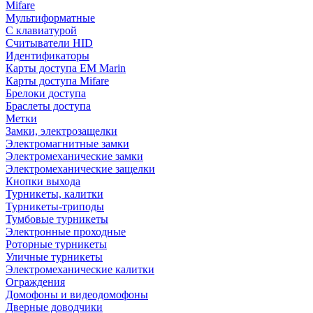
Mifare
Мультиформатные
С клавиатурой
Считыватели HID
Идентификаторы
Карты доступа EM Marin
Карты доступа Mifare
Брелоки доступа
Браслеты доступа
Метки
Замки, электрозащелки
Электромагнитные замки
Электромеханические замки
Электромеханические защелки
Кнопки выхода
Турникеты, калитки
Турникеты-триподы
Тумбовые турникеты
Электронные проходные
Роторные турникеты
Уличные турникеты
Электромеханические калитки
Ограждения
Домофоны и видеодомофоны
Дверные доводчики