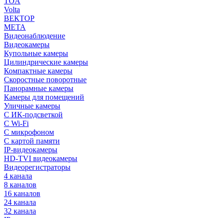
TOA
Volta
ВЕКТОР
МЕТА
Видеонаблюдение
Видеокамеры
Купольные камеры
Цилиндрические камеры
Компактные камеры
Скоростные поворотные
Панорамные камеры
Камеры для помещений
Уличные камеры
С ИК-подсветкой
С Wi-Fi
С микрофоном
С картой памяти
IP-видеокамеры
HD-TVI видеокамеры
Видеорегистраторы
4 канала
8 каналов
16 каналов
24 канала
32 канала