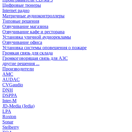
Цифровые тюнеры
Internet радио
Матричные аудиоконтроллеры
Типовые решения
Озвучивание магазина
Озвучивание кафе и ресторана
Установка уличной аудиорекламы
Озвучивание офиса
Установка системы оповещения о пожаре
Громкая связь для склада
Громкоговорящая связь для АЗС
другие решения ...
Производители
AMC
AUDAC
CVGaudio
DNH
DSPPA
Inter-M
JD-Media (Jedia)
LPA
Roxton
Sonar
Stelberry