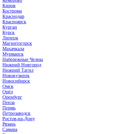
Кемерово
Киров
Кострома
Краснодар
Красноярск
Курган
Курск
Липецк
Магнитогорск
Махачкала
Мурманск
Набережные Челны
Нижний Новгород
Нижний Тагил
Новокузнецк
Новосибирск
Омск
Орёл
Оренбург
Пенза
Пермь
Петрозаводск
Ростов-на-Дону
Рязань
Самара