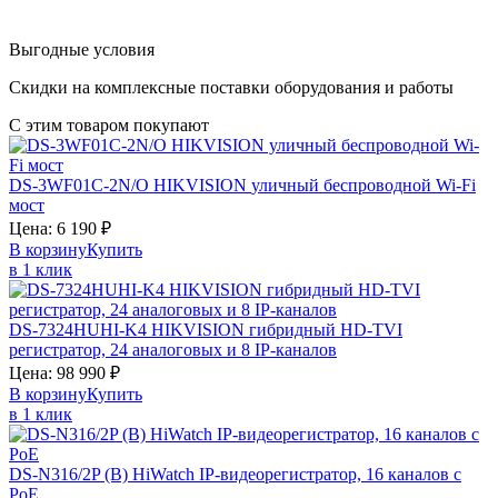
Выгодные условия
Скидки на комплексные поставки оборудования и работы
С этим товаром покупают
DS-3WF01C-2N/O
HIKVISION
уличный беспроводной Wi-Fi
мост
Цена:
6 190
₽
В корзину
Купить
в 1 клик
DS-7324HUHI-K4
HIKVISION
гибридный HD-TVI
регистратор, 24 аналоговых и 8 IP-каналов
Цена:
98 990
₽
В корзину
Купить
в 1 клик
DS-N316/2P (B)
HiWatch
IP-видеорегистратор, 16 каналов c
PoE