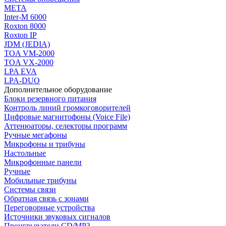
МЕТА
Inter-M 6000
Roxton 8000
Roxton IP
JDM (JEDIA)
TOA VM-2000
TOA VX-2000
LPA EVA
LPA-DUO
Дополнительное оборудование
Блоки резервного питания
Контроль линий громкоговорителей
Цифровые магнитофоны (Voice File)
Аттенюаторы, селекторы программ
Ручные мегафоны
Микрофоны и трибуны
Настольные
Микрофонные панели
Ручные
Мобильные трибуны
Системы связи
Обратная связь с зонами
Переговорные устройства
Источники звуковых сигналов
Проигрыватели CD/MP3