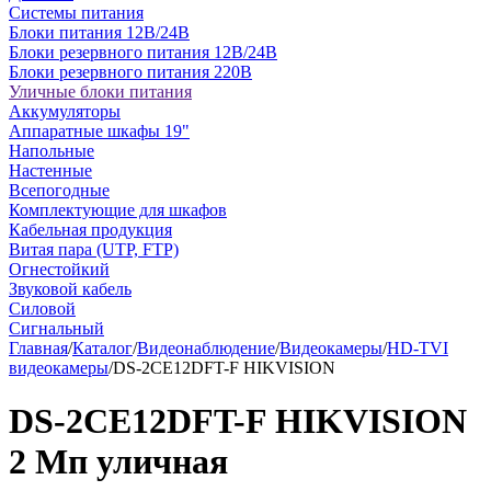
Системы питания
Блоки питания 12В/24В
Блоки резервного питания 12В/24В
Блоки резервного питания 220В
Уличные блоки питания
Аккумуляторы
Аппаратные шкафы 19"
Напольные
Настенные
Всепогодные
Комплектующие для шкафов
Кабельная продукция
Витая пара (UTP, FTP)
Огнестойкий
Звуковой кабель
Силовой
Сигнальный
Главная
/
Каталог
/
Видеонаблюдение
/
Видеокамеры
/
HD-TVI
видеокамеры
/
DS-2CE12DFT-F HIKVISION
DS-2CE12DFT-F HIKVISION
2 Мп уличная