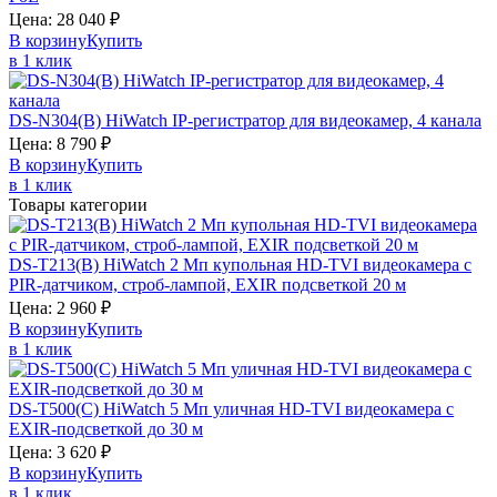
Цена:
28 040
₽
В корзину
Купить
в 1 клик
DS-N304(B)
HiWatch
IP-регистратор для видеокамер, 4 канала
Цена:
8 790
₽
В корзину
Купить
в 1 клик
Товары категории
DS-T213(B)
HiWatch
2 Мп купольная HD-TVI видеокамера с
PIR-датчиком, строб-лампой, EXIR подсветкой 20 м
Цена:
2 960
₽
В корзину
Купить
в 1 клик
DS-T500(C)
HiWatch
5 Мп уличная HD-TVI видеокамера с
EXIR-подсветкой до 30 м
Цена:
3 620
₽
В корзину
Купить
в 1 клик