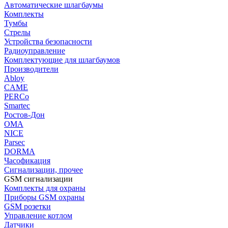
Автоматические шлагбаумы
Комплекты
Тумбы
Стрелы
Устройства безопасности
Радиоуправление
Комплектующие для шлагбаумов
Производители
Abloy
CAME
PERCo
Smartec
Ростов-Дон
ОМА
NICE
Parsec
DORMA
Часофикация
Сигнализации, прочее
GSM сигнализации
Комплекты для охраны
Приборы GSM охраны
GSM розетки
Управление котлом
Датчики