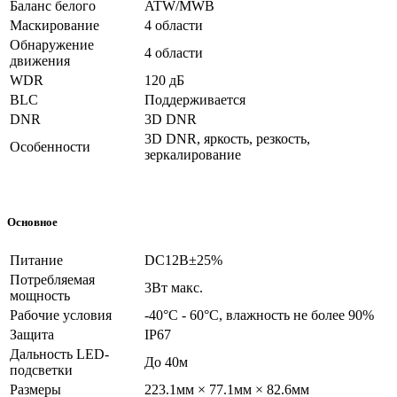
Баланс белого
ATW/MWB
Маскирование
4 области
Обнаружение
4 области
движения
WDR
120 дБ
BLC
Поддерживается
DNR
3D DNR
3D DNR, яркость, резкость,
Особенности
зеркалирование
Основное
Питание
DC12В±25%
Потребляемая
3Вт макс.
мощность
Рабочие условия
-40°С - 60°С, влажность не более 90%
Защита
IP67
Дальность LED-
До 40м
подсветки
Размеры
223.1мм × 77.1мм × 82.6мм