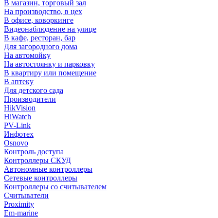
В магазин, торговый зал
На производство, в цех
В офисе, коворкинге
Видеонаблюдение на улице
В кафе, ресторан, бар
Для загородного дома
На автомойку
На автостоянку и парковку
В квартиру или помещение
В аптеку
Для детского сада
Производители
HikVision
HiWatch
PV-Link
Инфотех
Osnovo
Контроль доступа
Контроллеры СКУД
Автономные контроллеры
Сетевые контроллеры
Контроллеры со считывателем
Считыватели
Proximity
Em-marine