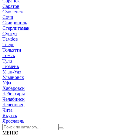
Саранск
Саратов
Смоленск
Сочи
Ставрополь
Стерлитамак
Сургут
Тамбов
Тверь
Тольятти
Томск
Тула
Тюмень
Улан-Удэ
Ульяновск
Уфа
Хабаровск
Чебоксары
Челябинск
Череповец
Чита
Якутск
Ярославль
МЕНЮ