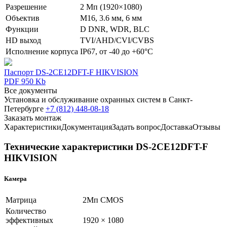
Разрешение
2 Мп (1920×1080)
Объектив
М16, 3.6 мм, 6 мм
Функции
D DNR, WDR, BLC
HD выход
TVI/AHD/CVI/CVBS
Исполнение корпуса
IP67, от -40 до +60°C
Паспорт DS-2CE12DFT-F HIKVISION
PDF 950 Kb
Все документы
Установка и обслуживание охранных систем в Санкт-
Петербурге
+7 (812) 448-08-18
Заказать монтаж
Характеристики
Документация
Задать вопрос
Доставка
Отзывы
Технические характеристики DS-2CE12DFT-F
HIKVISION
Камера
Матрица
2Мп CMOS
Количество
эффективных
1920 × 1080