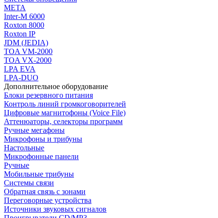
МЕТА
Inter-M 6000
Roxton 8000
Roxton IP
JDM (JEDIA)
TOA VM-2000
TOA VX-2000
LPA EVA
LPA-DUO
Дополнительное оборудование
Блоки резервного питания
Контроль линий громкоговорителей
Цифровые магнитофоны (Voice File)
Аттенюаторы, селекторы программ
Ручные мегафоны
Микрофоны и трибуны
Настольные
Микрофонные панели
Ручные
Мобильные трибуны
Системы связи
Обратная связь с зонами
Переговорные устройства
Источники звуковых сигналов
Проигрыватели CD/MP3