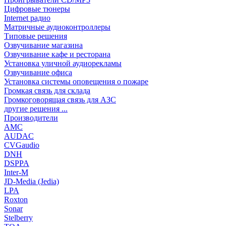
Цифровые тюнеры
Internet радио
Матричные аудиоконтроллеры
Типовые решения
Озвучивание магазина
Озвучивание кафе и ресторана
Установка уличной аудиорекламы
Озвучивание офиса
Установка системы оповещения о пожаре
Громкая связь для склада
Громкоговорящая связь для АЗС
другие решения ...
Производители
AMC
AUDAC
CVGaudio
DNH
DSPPA
Inter-M
JD-Media (Jedia)
LPA
Roxton
Sonar
Stelberry