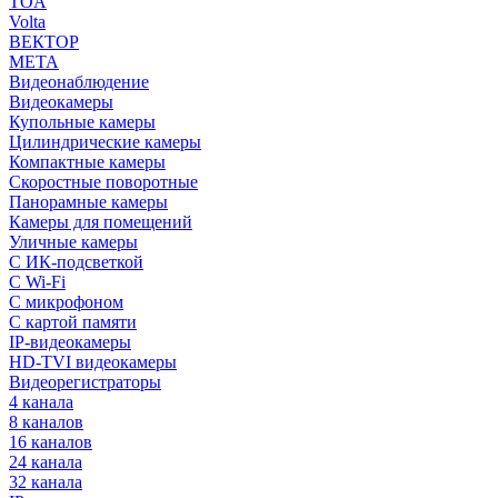
TOA
Volta
ВЕКТОР
МЕТА
Видеонаблюдение
Видеокамеры
Купольные камеры
Цилиндрические камеры
Компактные камеры
Скоростные поворотные
Панорамные камеры
Камеры для помещений
Уличные камеры
С ИК-подсветкой
С Wi-Fi
С микрофоном
С картой памяти
IP-видеокамеры
HD-TVI видеокамеры
Видеорегистраторы
4 канала
8 каналов
16 каналов
24 канала
32 канала