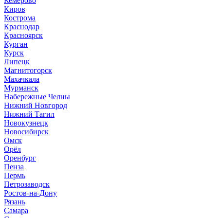
Кемерово
Киров
Кострома
Краснодар
Красноярск
Курган
Курск
Липецк
Магнитогорск
Махачкала
Мурманск
Набережные Челны
Нижний Новгород
Нижний Тагил
Новокузнецк
Новосибирск
Омск
Орёл
Оренбург
Пенза
Пермь
Петрозаводск
Ростов-на-Дону
Рязань
Самара