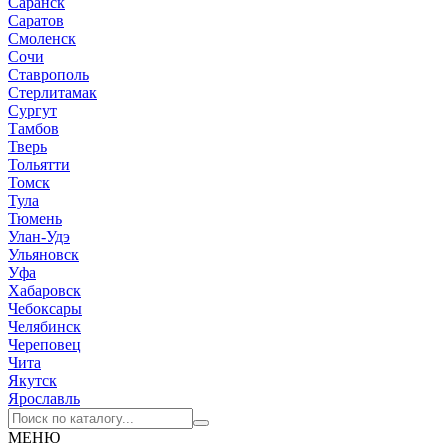
Саранск
Саратов
Смоленск
Сочи
Ставрополь
Стерлитамак
Сургут
Тамбов
Тверь
Тольятти
Томск
Тула
Тюмень
Улан-Удэ
Ульяновск
Уфа
Хабаровск
Чебоксары
Челябинск
Череповец
Чита
Якутск
Ярославль
МЕНЮ