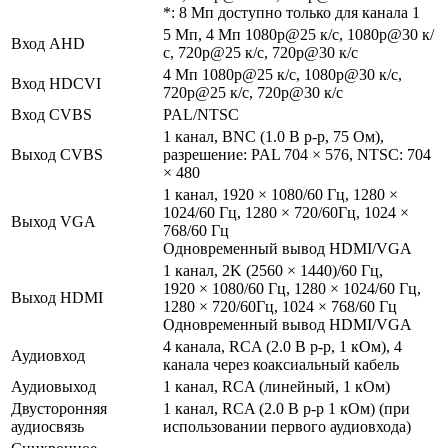
*: 8 Мп доступно только для канала 1
5 Мп, 4 Мп 1080p@25 к/с, 1080p@30 к/
Вход AHD
с, 720p@25 к/с, 720p@30 к/с
4 Мп 1080p@25 к/с, 1080p@30 к/с,
Вход HDCVI
720p@25 к/с, 720p@30 к/с
Вход CVBS
PAL/NTSC
1 канал, BNC (1.0 В p-p, 75 Ом),
Выход CVBS
разрешение: PAL 704 × 576, NTSC: 704
× 480
1 канал, 1920 × 1080/60 Гц, 1280 ×
1024/60 Гц, 1280 × 720/60Гц, 1024 ×
Выход VGA
768/60 Гц
Одновременный вывод HDMI/VGA
1 канал, 2K (2560 × 1440)/60 Гц,
1920 × 1080/60 Гц, 1280 × 1024/60 Гц,
Выход HDMI
1280 × 720/60Гц, 1024 × 768/60 Гц
Одновременный вывод HDMI/VGA
4 канала, RCA (2.0 В p-p, 1 кОм), 4
Аудиовход
канала через коаксиальный кабель
Аудиовыход
1 канал, RCA (линейный, 1 кОм)
Двусторонняя
1 канал, RCA (2.0 В p-p 1 кОм) (при
аудиосвязь
использовании первого аудиовхода)