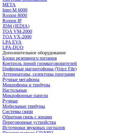
МЕТА
Inter-M 6000
Roxton 8000
Roxton IP
JDM (JEDIA)
TOA VM-2000
TOA VX-2000
LPA EVA
LPA-DUO
Дополнительное оборудование
Блоки резервного питания
Контроль линий громкоговорителей
Цифровые магнитофоны (Voice File)
Аттенюаторы, селекторы программ
Ручные мегафоны
Микрофоны и трибуны
Настольные
Микрофонные панели
Ручные
Мобильные трибуны
Системы связи
Обратная связь с зонами
Переговорные устройства
Источники звуковых сигналов
Проигрыватели CD/MP3