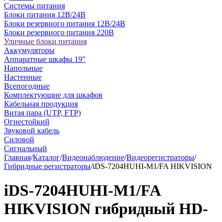
Системы питания
Блоки питания 12В/24В
Блоки резервного питания 12В/24В
Блоки резервного питания 220В
Уличные блоки питания
Аккумуляторы
Аппаратные шкафы 19"
Напольные
Настенные
Всепогодные
Комплектующие для шкафов
Кабельная продукция
Витая пара (UTP, FTP)
Огнестойкий
Звуковой кабель
Силовой
Сигнальный
Главная
/
Каталог
/
Видеонаблюдение
/
Видеорегистраторы
/
Гибридные регистраторы
/
iDS-7204HUHI-M1/FA HIKVISION
iDS-7204HUHI-M1/FA
HIKVISION гибридный HD-