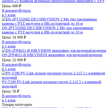
Шорох-21
КомКом
активный миниатюрный микрофон с АРУ
Цена:
600
₽
В корзину
Купить
в 1 клик
DS-2PT3326IZ-DE3
HIKVISION
2 Мп три панорамные
камеры с PTZ-модулем и ИК-подсветкой до 10 м
Цена:
34 990
₽
В корзину
Купить
в 1 клик
DS-2FP4021-B
HIKVISION
микрофон для видеонаблюдения
Цена:
22 690
₽
В корзину
Купить
в 1 клик
PV-T2M
PV-Link
разъем питания гнездо 2.1х5.5 c клеммной
колодкой
Цена:
50
₽
В корзину
Купить
в 1 клик
Товары категории