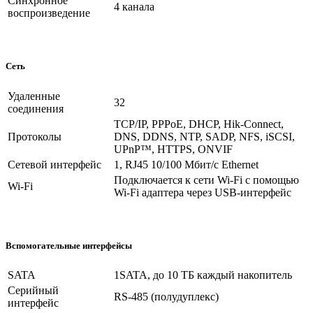
Синхронное
4 канала
воспроизведение
Сеть
Удаленные
32
соединения
TCP/IP, PPPoE, DHCP, Hik-Connect,
Протоколы
DNS, DDNS, NTP, SADP, NFS, iSCSI,
UPnP™, HTTPS, ONVIF
Сетевой интерфейс
1, RJ45 10/100 Мбит/с Ethernet
Подключается к сети Wi-Fi с помощью
Wi-Fi
Wi-Fi адаптера через USB-интерфейс
Вспомогательные интерфейсы
SATA
1SATA, до 10 TБ каждый накопитель
Серийный
RS-485 (полудуплекс)
интерфейс