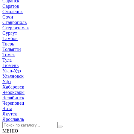
Саранск
Саратов
Смоленск
Сочи
Ставрополь
Стерлитамак
Сургут
Тамбов
Тверь
Тольятти
Томск
Тула
Тюмень
Улан-Удэ
Ульяновск
Уфа
Хабаровск
Чебоксары
Челябинск
Череповец
Чита
Якутск
Ярославль
МЕНЮ