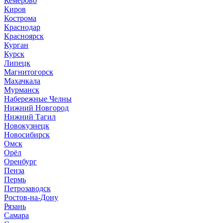
Кемерово
Киров
Кострома
Краснодар
Красноярск
Курган
Курск
Липецк
Магнитогорск
Махачкала
Мурманск
Набережные Челны
Нижний Новгород
Нижний Тагил
Новокузнецк
Новосибирск
Омск
Орёл
Оренбург
Пенза
Пермь
Петрозаводск
Ростов-на-Дону
Рязань
Самара