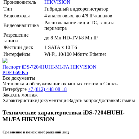
Производитель
HIKVISION
Тип
Гибридный видеорегистратор
Видеовходы
4 аналоговых, до 4/8 IP-каналов
Распознавание лиц и ТС, защита
Видеоаналитика
периметра
Разрешение
до 8 Мп HD-TVI/8 Мп IP
записи
Жесткий диск
1 SATA х 10 Тб
Интерфейсы
Wi-Fi, 10/100 Мбит/с Ethernet
Паспорт iDS-7204HUHI-M1/FA HIKVISION
PDF 669 Kb
Все документы
Установка и обслуживание охранных систем в Санкт-
Петербурге
+7 (812) 448-08-18
Заказать монтаж
Характеристики
Документация
Задать вопрос
Доставка
Отзывы
Технические характеристики iDS-7204HUHI-
M1/FA HIKVISION
Сравнение и поиск изображений лиц