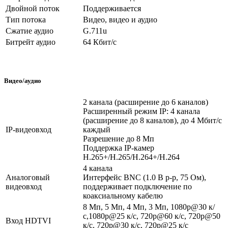
Двойной поток
Поддерживается
Тип потока
Видео, видео и аудио
Сжатие аудио
G.711u
Битрейт аудио
64 Кбит/с
Видео/аудио
2 канала (расширение до 6 каналов)
Расширенный режим IP: 4 канала
(расширение до 8 каналов), до 4 Мбит/с
IP-видеовход
каждый
Разрешение до 8 Мп
Поддержка IP-камер
H.265+/H.265/H.264+/H.264
4 канала
Аналоговый
Интерфейс BNC (1.0 В p-p, 75 Ом),
видеовход
поддерживает подключение по
коаксиальному кабелю
8 Мп, 5 Мп, 4 Мп, 3 Мп, 1080p@30 к/
с,1080p@25 к/с, 720p@60 к/с, 720p@50
Вход HDTVI
к/с, 720p@30 к/с, 720p@25 к/с