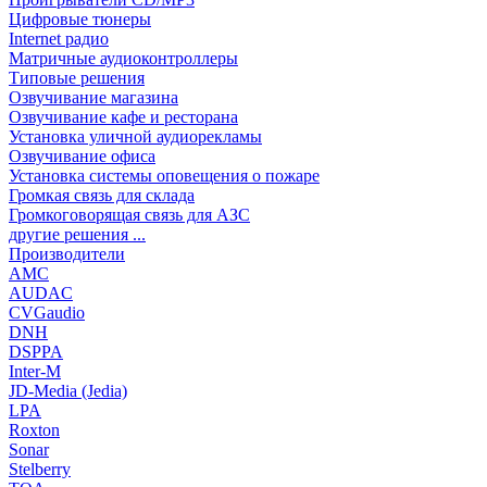
Цифровые тюнеры
Internet радио
Матричные аудиоконтроллеры
Типовые решения
Озвучивание магазина
Озвучивание кафе и ресторана
Установка уличной аудиорекламы
Озвучивание офиса
Установка системы оповещения о пожаре
Громкая связь для склада
Громкоговорящая связь для АЗС
другие решения ...
Производители
AMC
AUDAC
CVGaudio
DNH
DSPPA
Inter-M
JD-Media (Jedia)
LPA
Roxton
Sonar
Stelberry