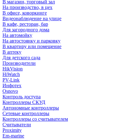
В магазин, торговый зал
На производство, в цех
В офисе, коворкинге
Видеонаблюдение на улице
В кафе, ресторан, бар
Для загородного дома
На автомойку
На автостоянку и парковку
В квартиру или помещение
В аптеку
Для детского сада
Производители
HikVision
HiWatch
PV-Link
Инфотех
Osnovo
Контроль доступа
Контроллеры СКУД
Автономные контроллеры
Сетевые контроллеры
Контроллеры со считывателем
Считыватели
Proximity
Em-marine