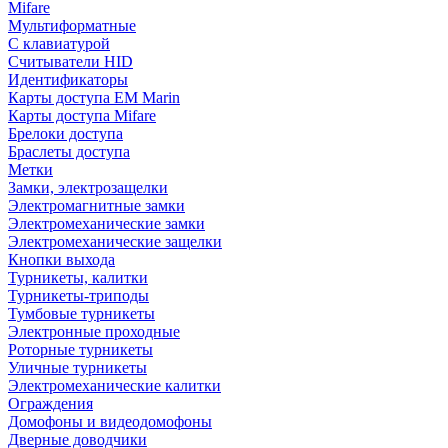
Mifare
Мультиформатные
С клавиатурой
Считыватели HID
Идентификаторы
Карты доступа EM Marin
Карты доступа Mifare
Брелоки доступа
Браслеты доступа
Метки
Замки, электрозащелки
Электромагнитные замки
Электромеханические замки
Электромеханические защелки
Кнопки выхода
Турникеты, калитки
Турникеты-триподы
Тумбовые турникеты
Электронные проходные
Роторные турникеты
Уличные турникеты
Электромеханические калитки
Ограждения
Домофоны и видеодомофоны
Дверные доводчики