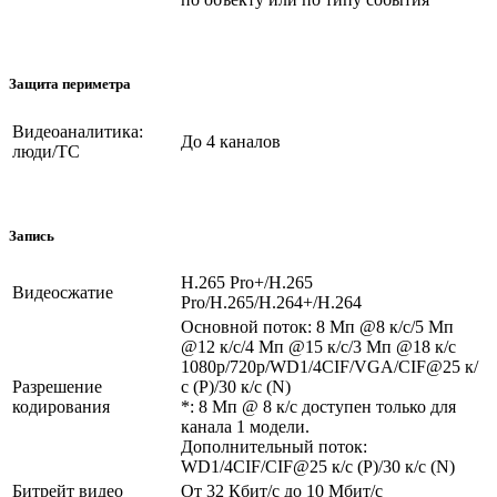
Защита периметра
Видеоаналитика:
До 4 каналов
люди/ТС
Запись
H.265 Pro+/H.265
Видеосжатие
Pro/H.265/H.264+/H.264
Основной поток: 8 Мп @8 к/с/5 Мп
@12 к/с/4 Мп @15 к/с/3 Мп @18 к/с
1080p/720p/WD1/4CIF/VGA/CIF@25 к/
Разрешение
с (P)/30 к/с (N)
кодирования
*: 8 Мп @ 8 к/с доступен только для
канала 1 модели.
Дополнительный поток:
WD1/4CIF/CIF@25 к/с (P)/30 к/с (N)
Битрейт видео
От 32 Кбит/с до 10 Мбит/с