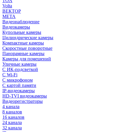
TOA
Volta
ВЕКТОР
МЕТА
Видеонаблюдение
Видеокамеры
Купольные камеры
Цилиндрические камеры
Компактные камеры
Скоростные поворотные
Панорамные камеры
Камеры для помещений
Уличные камеры
С ИК-подсветкой
С Wi-Fi
С микрофоном
С картой памяти
IP-видеокамеры
HD-TVI видеокамеры
Видеорегистраторы
4 канала
8 каналов
16 каналов
24 канала
32 канала