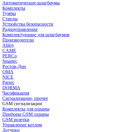
Автоматические шлагбаумы
Комплекты
Тумбы
Стрелы
Устройства безопасности
Радиоуправление
Комплектующие для шлагбаумов
Производители
Abloy
CAME
PERCo
Smartec
Ростов-Дон
ОМА
NICE
Parsec
DORMA
Часофикация
Сигнализации, прочее
GSM сигнализации
Комплекты для охраны
Приборы GSM охраны
GSM розетки
Управление котлом
Датчики