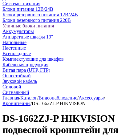
Системы питания
Блоки питания 12В/24В
Блоки резервного питания 12В/24В
Блоки резервного питания 220В
Уличные блоки питания
Аккумуляторы
Аппаратные шкафы 19"
Напольные
Настенные
Всепогодные
Комплектующие для шкафов
Кабельная продукция
Витая пара (UTP, FTP)
Огнестойкий
Звуковой кабель
Силовой
Сигнальный
Главная
/
Каталог
/
Видеонаблюдение
/
Аксессуары
/
Кронштейны
/
DS-1662ZJ-P HIKVISION
DS-1662ZJ-P HIKVISION
подвесной кронштейн для