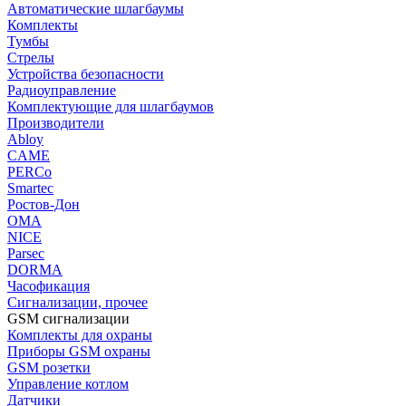
Автоматические шлагбаумы
Комплекты
Тумбы
Стрелы
Устройства безопасности
Радиоуправление
Комплектующие для шлагбаумов
Производители
Abloy
CAME
PERCo
Smartec
Ростов-Дон
ОМА
NICE
Parsec
DORMA
Часофикация
Сигнализации, прочее
GSM сигнализации
Комплекты для охраны
Приборы GSM охраны
GSM розетки
Управление котлом
Датчики