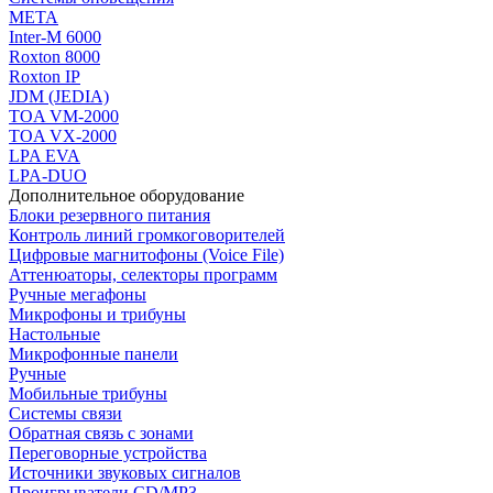
МЕТА
Inter-M 6000
Roxton 8000
Roxton IP
JDM (JEDIA)
TOA VM-2000
TOA VX-2000
LPA EVA
LPA-DUO
Дополнительное оборудование
Блоки резервного питания
Контроль линий громкоговорителей
Цифровые магнитофоны (Voice File)
Аттенюаторы, селекторы программ
Ручные мегафоны
Микрофоны и трибуны
Настольные
Микрофонные панели
Ручные
Мобильные трибуны
Системы связи
Обратная связь с зонами
Переговорные устройства
Источники звуковых сигналов
Проигрыватели CD/MP3