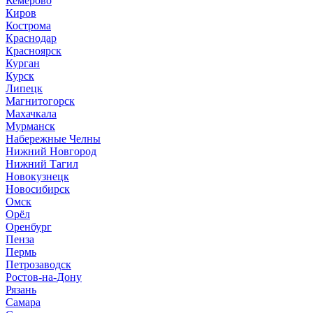
Кемерово
Киров
Кострома
Краснодар
Красноярск
Курган
Курск
Липецк
Магнитогорск
Махачкала
Мурманск
Набережные Челны
Нижний Новгород
Нижний Тагил
Новокузнецк
Новосибирск
Омск
Орёл
Оренбург
Пенза
Пермь
Петрозаводск
Ростов-на-Дону
Рязань
Самара