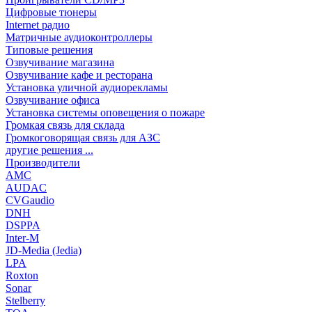
Цифровые тюнеры
Internet радио
Матричные аудиоконтроллеры
Типовые решения
Озвучивание магазина
Озвучивание кафе и ресторана
Установка уличной аудиорекламы
Озвучивание офиса
Установка системы оповещения о пожаре
Громкая связь для склада
Громкоговорящая связь для АЗС
другие решения ...
Производители
AMC
AUDAC
CVGaudio
DNH
DSPPA
Inter-M
JD-Media (Jedia)
LPA
Roxton
Sonar
Stelberry