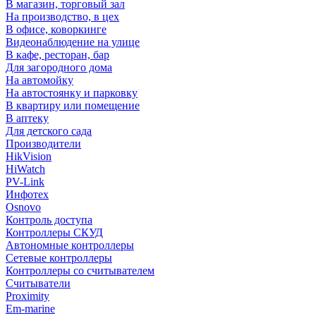
В магазин, торговый зал
На производство, в цех
В офисе, коворкинге
Видеонаблюдение на улице
В кафе, ресторан, бар
Для загородного дома
На автомойку
На автостоянку и парковку
В квартиру или помещение
В аптеку
Для детского сада
Производители
HikVision
HiWatch
PV-Link
Инфотех
Osnovo
Контроль доступа
Контроллеры СКУД
Автономные контроллеры
Сетевые контроллеры
Контроллеры со считывателем
Считыватели
Proximity
Em-marine