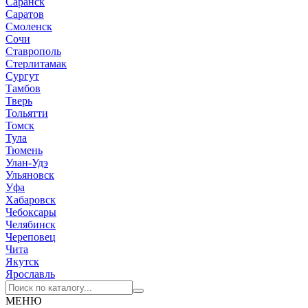
Саранск
Саратов
Смоленск
Сочи
Ставрополь
Стерлитамак
Сургут
Тамбов
Тверь
Тольятти
Томск
Тула
Тюмень
Улан-Удэ
Ульяновск
Уфа
Хабаровск
Чебоксары
Челябинск
Череповец
Чита
Якутск
Ярославль
МЕНЮ