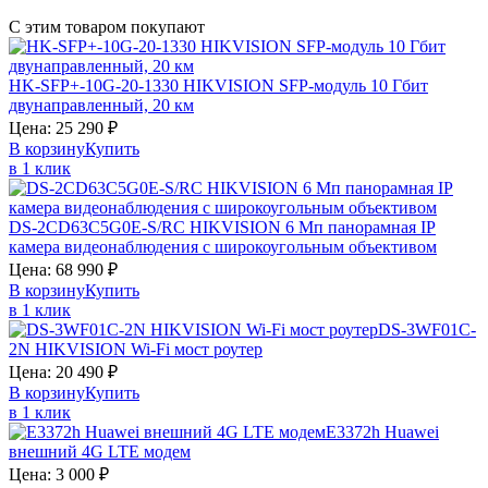
С этим товаром покупают
HK-SFP+-10G-20-1330
HIKVISION
SFP-модуль 10 Гбит
двунаправленный, 20 км
Цена:
25 290
₽
В корзину
Купить
в 1 клик
DS-2CD63C5G0E-S/RC
HIKVISION
6 Мп панорамная IP
камера видеонаблюдения с широкоугольным объективом
Цена:
68 990
₽
В корзину
Купить
в 1 клик
DS-3WF01C-
2N
HIKVISION
Wi-Fi мост роутер
Цена:
20 490
₽
В корзину
Купить
в 1 клик
E3372h
Huawei
внешний 4G LTE модем
Цена:
3 000
₽