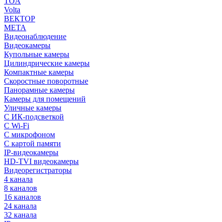
TOA
Volta
ВЕКТОР
МЕТА
Видеонаблюдение
Видеокамеры
Купольные камеры
Цилиндрические камеры
Компактные камеры
Скоростные поворотные
Панорамные камеры
Камеры для помещений
Уличные камеры
С ИК-подсветкой
С Wi-Fi
С микрофоном
С картой памяти
IP-видеокамеры
HD-TVI видеокамеры
Видеорегистраторы
4 канала
8 каналов
16 каналов
24 канала
32 канала