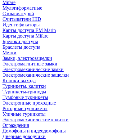
Mifare
Мультиформатные
С клавиатурой
Считыватели HID
Идентификаторы
Карты доступа EM Marin
Карты доступа Mifare
Брелоки доступа
Браслеты доступа
Метки
Замки, электрозащелки
Электромагнитные замки
Электромеханические замки
Электромеханические защелки
Кнопки выхода
Турникеты, калитки
Турникеты-триподы
Тумбовые турникеты
Электронные проходные
Роторные турникеты
Уличные турникеты
Электромеханические калитки
Ограждения
Домофоны и видеодомофоны
Дверные доводчики