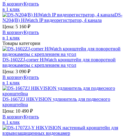
В корзину
Купить
в 1 клик
DS-
N204(B)
HiWatch
IP видеорегистратор, 4 канала
Цена:
5 160
₽
В корзину
Купить
в 1 клик
Товары категории
DS-1602ZJ-corner
HiWatch
кронштейн для поворотной
видеокамеры с креплением на угол
Цена:
3 090
₽
В корзину
Купить
в 1 клик
DS-1667ZJ
HIKVISION
удлинитель для подвесного
кронштейна
Цена:
10 490
₽
В корзину
Купить
в 1 клик