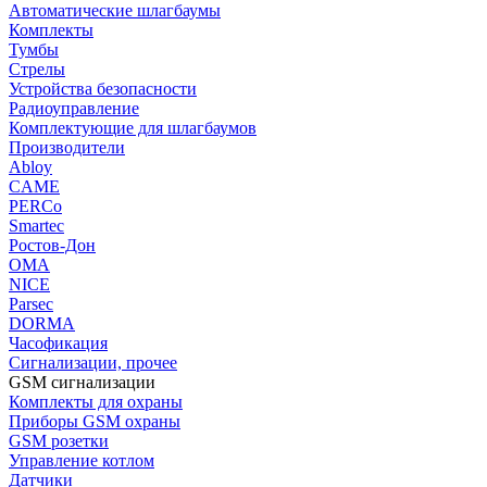
Автоматические шлагбаумы
Комплекты
Тумбы
Стрелы
Устройства безопасности
Радиоуправление
Комплектующие для шлагбаумов
Производители
Abloy
CAME
PERCo
Smartec
Ростов-Дон
ОМА
NICE
Parsec
DORMA
Часофикация
Сигнализации, прочее
GSM сигнализации
Комплекты для охраны
Приборы GSM охраны
GSM розетки
Управление котлом
Датчики