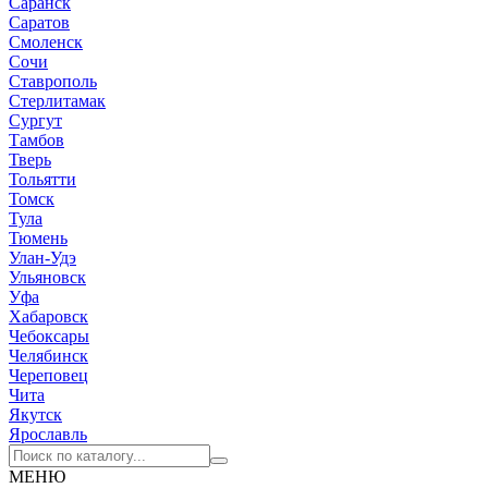
Саранск
Саратов
Смоленск
Сочи
Ставрополь
Стерлитамак
Сургут
Тамбов
Тверь
Тольятти
Томск
Тула
Тюмень
Улан-Удэ
Ульяновск
Уфа
Хабаровск
Чебоксары
Челябинск
Череповец
Чита
Якутск
Ярославль
МЕНЮ