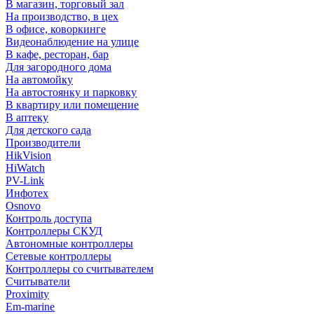
В магазин, торговый зал
На производство, в цех
В офисе, коворкинге
Видеонаблюдение на улице
В кафе, ресторан, бар
Для загородного дома
На автомойку
На автостоянку и парковку
В квартиру или помещение
В аптеку
Для детского сада
Производители
HikVision
HiWatch
PV-Link
Инфотех
Osnovo
Контроль доступа
Контроллеры СКУД
Автономные контроллеры
Сетевые контроллеры
Контроллеры со считывателем
Считыватели
Proximity
Em-marine