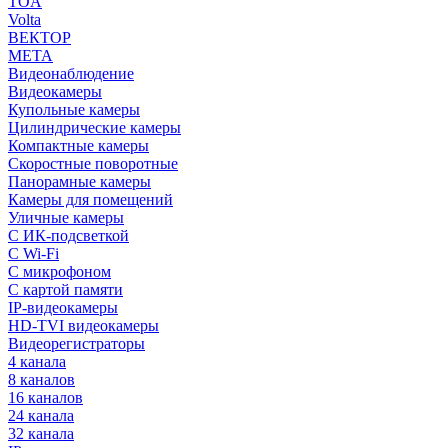
TOA
Volta
ВЕКТОР
МЕТА
Видеонаблюдение
Видеокамеры
Купольные камеры
Цилиндрические камеры
Компактные камеры
Скоростные поворотные
Панорамные камеры
Камеры для помещений
Уличные камеры
С ИК-подсветкой
С Wi-Fi
С микрофоном
С картой памяти
IP-видеокамеры
HD-TVI видеокамеры
Видеорегистраторы
4 канала
8 каналов
16 каналов
24 канала
32 канала