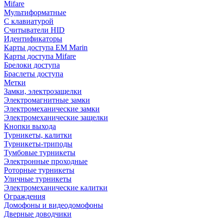
Mifare
Мультиформатные
С клавиатурой
Считыватели HID
Идентификаторы
Карты доступа EM Marin
Карты доступа Mifare
Брелоки доступа
Браслеты доступа
Метки
Замки, электрозащелки
Электромагнитные замки
Электромеханические замки
Электромеханические защелки
Кнопки выхода
Турникеты, калитки
Турникеты-триподы
Тумбовые турникеты
Электронные проходные
Роторные турникеты
Уличные турникеты
Электромеханические калитки
Ограждения
Домофоны и видеодомофоны
Дверные доводчики