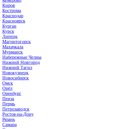
Кемерово
Киров
Кострома
Краснодар
Красноярск
Курган
Курск
Липецк
Магнитогорск
Махачкала
Мурманск
Набережные Челны
Нижний Новгород
Нижний Тагил
Новокузнецк
Новосибирск
Омск
Орёл
Оренбург
Пенза
Пермь
Петрозаводск
Ростов-на-Дону
Рязань
Самара