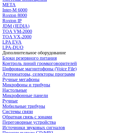
МЕТА
Inter-M 6000
Roxton 8000
Roxton IP
JDM (JEDIA)
TOA VM-2000
TOA VX-2000
LPA EVA
LPA-DUO
Дополнительное оборудование
Блоки резервного питания
Контроль линий громкоговорителей
Цифровые магнитофоны (Voice File)
Аттенюаторы, селекторы программ
Ручные мегафоны
Микрофоны и трибуны
Настольные
Микрофонные панели
Ручные
Мобильные трибуны
Системы связи
Обратная связь с зонами
Переговорные устройства
Источники звуковых сигналов
Проигрыватели CD/MP3