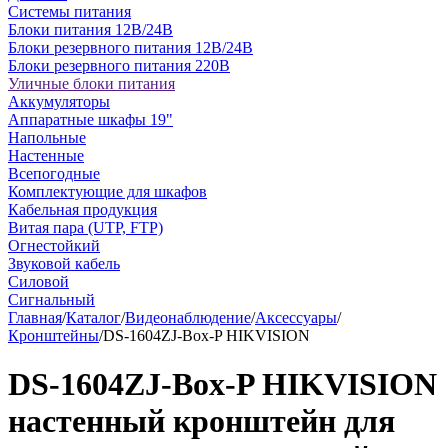
Системы питания
Блоки питания 12В/24В
Блоки резервного питания 12В/24В
Блоки резервного питания 220В
Уличные блоки питания
Аккумуляторы
Аппаратные шкафы 19"
Напольные
Настенные
Всепогодные
Комплектующие для шкафов
Кабельная продукция
Витая пара (UTP, FTP)
Огнестойкий
Звуковой кабель
Силовой
Сигнальный
Главная
/
Каталог
/
Видеонаблюдение
/
Аксессуары
/
Кронштейны
/
DS-1604ZJ-Box-P HIKVISION
DS-1604ZJ-Box-P HIKVISION
настенный кронштейн для