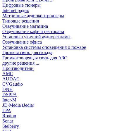
Цифровые тюнеры
Internet радио
Матричные аудиоконтроллеры
Типовые решения
Озвучивание магазина
Озвучивание кафе и ресторана
Установка уличной аудиорекламы
Озвучивание офиса
Установка системы оповещения о пожаре
Громкая связь для склада
Громкоговорящая связь для АЗС
другие решения ...
Производители
AMC
AUDAC
CVGaudio
DNH
DSPPA
Inter-M
JD-Media (Jedia)
LPA
Roxton
Sonar
Stelberry