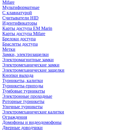
Mifare
Мультиформатные
С клавиатурой
Считыватели HID
Идентификаторы
Карты доступа EM Marin
Карты доступа Mifare
Брелоки доступа
Браслеты доступа
Метки
Замки, электрозащелки
Электромагнитные замки
Электромеханические замки
Электромеханические защелки
Кнопки выхода
Турникеты, калитки
Турникеты-триподы
Тумбовые турникеты
Электронные проходные
Роторные турникеты
Уличные турникеты
Электромеханические калитки
Ограждения
Домофоны и видеодомофоны
Дверные доводчики