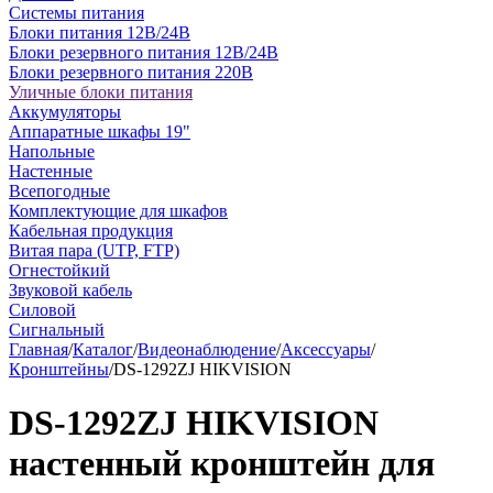
Системы питания
Блоки питания 12В/24В
Блоки резервного питания 12В/24В
Блоки резервного питания 220В
Уличные блоки питания
Аккумуляторы
Аппаратные шкафы 19"
Напольные
Настенные
Всепогодные
Комплектующие для шкафов
Кабельная продукция
Витая пара (UTP, FTP)
Огнестойкий
Звуковой кабель
Силовой
Сигнальный
Главная
/
Каталог
/
Видеонаблюдение
/
Аксессуары
/
Кронштейны
/
DS-1292ZJ HIKVISION
DS-1292ZJ HIKVISION
настенный кронштейн для