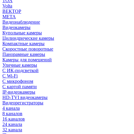
TOA
Volta
ВЕКТОР
МЕТА
Видеонаблюдение
Видеокамеры
Купольные камеры
Цилиндрические камеры
Компактные камеры
Скоростные поворотные
Панорамные камеры
Камеры для помещений
Уличные камеры
С ИК-подсветкой
С Wi-Fi
С микрофоном
С картой памяти
IP-видеокамеры
HD-TVI видеокамеры
Видеорегистраторы
4 канала
8 каналов
16 каналов
24 канала
32 канала