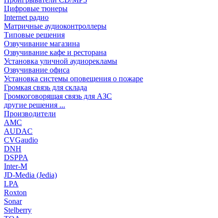
Цифровые тюнеры
Internet радио
Матричные аудиоконтроллеры
Типовые решения
Озвучивание магазина
Озвучивание кафе и ресторана
Установка уличной аудиорекламы
Озвучивание офиса
Установка системы оповещения о пожаре
Громкая связь для склада
Громкоговорящая связь для АЗС
другие решения ...
Производители
AMC
AUDAC
CVGaudio
DNH
DSPPA
Inter-M
JD-Media (Jedia)
LPA
Roxton
Sonar
Stelberry