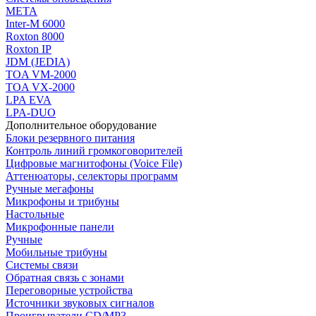
МЕТА
Inter-M 6000
Roxton 8000
Roxton IP
JDM (JEDIA)
TOA VM-2000
TOA VX-2000
LPA EVA
LPA-DUO
Дополнительное оборудование
Блоки резервного питания
Контроль линий громкоговорителей
Цифровые магнитофоны (Voice File)
Аттенюаторы, селекторы программ
Ручные мегафоны
Микрофоны и трибуны
Настольные
Микрофонные панели
Ручные
Мобильные трибуны
Системы связи
Обратная связь с зонами
Переговорные устройства
Источники звуковых сигналов
Проигрыватели CD/MP3