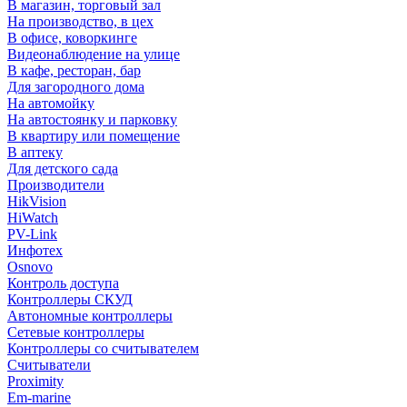
В магазин, торговый зал
На производство, в цех
В офисе, коворкинге
Видеонаблюдение на улице
В кафе, ресторан, бар
Для загородного дома
На автомойку
На автостоянку и парковку
В квартиру или помещение
В аптеку
Для детского сада
Производители
HikVision
HiWatch
PV-Link
Инфотех
Osnovo
Контроль доступа
Контроллеры СКУД
Автономные контроллеры
Сетевые контроллеры
Контроллеры со считывателем
Считыватели
Proximity
Em-marine