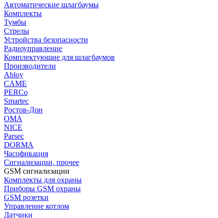
Автоматические шлагбаумы
Комплекты
Тумбы
Стрелы
Устройства безопасности
Радиоуправление
Комплектующие для шлагбаумов
Производители
Abloy
CAME
PERCo
Smartec
Ростов-Дон
ОМА
NICE
Parsec
DORMA
Часофикация
Сигнализации, прочее
GSM сигнализации
Комплекты для охраны
Приборы GSM охраны
GSM розетки
Управление котлом
Датчики