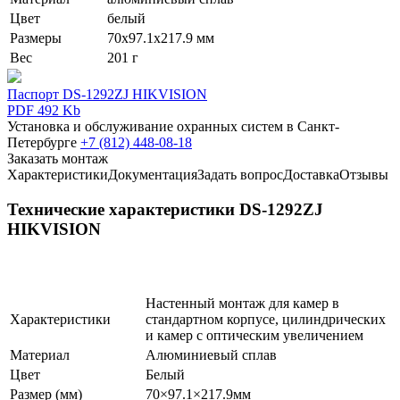
Цвет
белый
Размеры
70х97.1х217.9 мм
Вес
201 г
Паспорт DS-1292ZJ HIKVISION
PDF 492 Kb
Установка и обслуживание охранных систем в Санкт-
Петербурге
+7 (812) 448-08-18
Заказать монтаж
Характеристики
Документация
Задать вопрос
Доставка
Отзывы
Технические характеристики DS-1292ZJ
HIKVISION
Настенный монтаж для камер в
Характеристики
стандартном корпусе, цилиндрических
и камер с оптическим увеличением
Материал
Алюминиевый сплав
Цвет
Белый
Размер (мм)
70×97.1×217.9мм