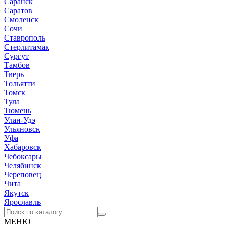
Саранск
Саратов
Смоленск
Сочи
Ставрополь
Стерлитамак
Сургут
Тамбов
Тверь
Тольятти
Томск
Тула
Тюмень
Улан-Удэ
Ульяновск
Уфа
Хабаровск
Чебоксары
Челябинск
Череповец
Чита
Якутск
Ярославль
МЕНЮ