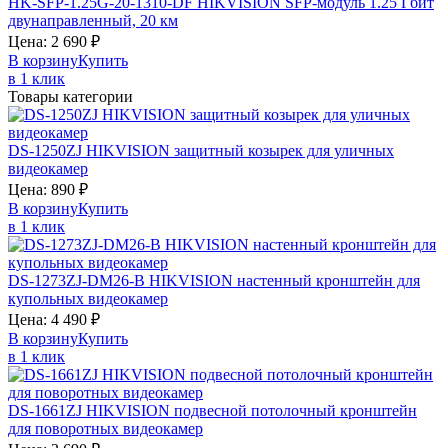
HK-SFP-1.25G-20-1310-DF
HIKVISION
SFP-модуль 1.25 Гбит
двунаправленный, 20 км
Цена:
2 690
₽
В корзину
Купить
в 1 клик
Товары категории
DS-1250ZJ
HIKVISION
защитный козырек для уличных
видеокамер
Цена:
890
₽
В корзину
Купить
в 1 клик
DS-1273ZJ-DM26-B
HIKVISION
настенный кронштейн для
купольных видеокамер
Цена:
4 490
₽
В корзину
Купить
в 1 клик
DS-1661ZJ
HIKVISION
подвесной потолочный кронштейн
для поворотных видеокамер