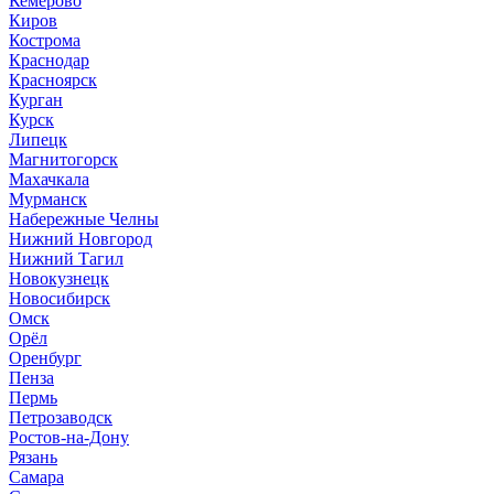
Кемерово
Киров
Кострома
Краснодар
Красноярск
Курган
Курск
Липецк
Магнитогорск
Махачкала
Мурманск
Набережные Челны
Нижний Новгород
Нижний Тагил
Новокузнецк
Новосибирск
Омск
Орёл
Оренбург
Пенза
Пермь
Петрозаводск
Ростов-на-Дону
Рязань
Самара