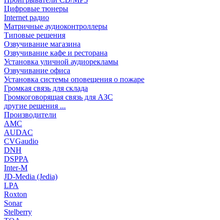
Цифровые тюнеры
Internet радио
Матричные аудиоконтроллеры
Типовые решения
Озвучивание магазина
Озвучивание кафе и ресторана
Установка уличной аудиорекламы
Озвучивание офиса
Установка системы оповещения о пожаре
Громкая связь для склада
Громкоговорящая связь для АЗС
другие решения ...
Производители
AMC
AUDAC
CVGaudio
DNH
DSPPA
Inter-M
JD-Media (Jedia)
LPA
Roxton
Sonar
Stelberry