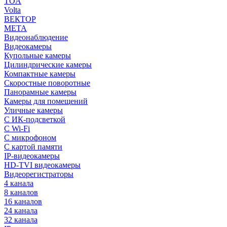
TOA
Volta
ВЕКТОР
МЕТА
Видеонаблюдение
Видеокамеры
Купольные камеры
Цилиндрические камеры
Компактные камеры
Скоростные поворотные
Панорамные камеры
Камеры для помещений
Уличные камеры
С ИК-подсветкой
С Wi-Fi
С микрофоном
С картой памяти
IP-видеокамеры
HD-TVI видеокамеры
Видеорегистраторы
4 канала
8 каналов
16 каналов
24 канала
32 канала