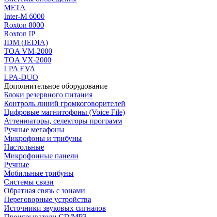
МЕТА
Inter-M 6000
Roxton 8000
Roxton IP
JDM (JEDIA)
TOA VM-2000
TOA VX-2000
LPA EVA
LPA-DUO
Дополнительное оборудование
Блоки резервного питания
Контроль линий громкоговорителей
Цифровые магнитофоны (Voice File)
Аттенюаторы, селекторы программ
Ручные мегафоны
Микрофоны и трибуны
Настольные
Микрофонные панели
Ручные
Мобильные трибуны
Системы связи
Обратная связь с зонами
Переговорные устройства
Источники звуковых сигналов
Проигрыватели CD/MP3