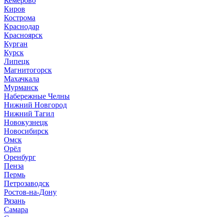
Кемерово
Киров
Кострома
Краснодар
Красноярск
Курган
Курск
Липецк
Магнитогорск
Махачкала
Мурманск
Набережные Челны
Нижний Новгород
Нижний Тагил
Новокузнецк
Новосибирск
Омск
Орёл
Оренбург
Пенза
Пермь
Петрозаводск
Ростов-на-Дону
Рязань
Самара