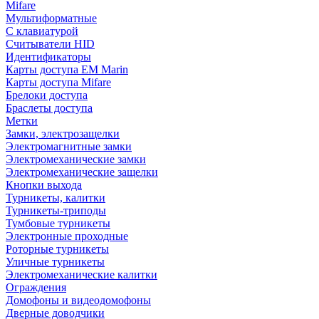
Mifare
Мультиформатные
С клавиатурой
Считыватели HID
Идентификаторы
Карты доступа EM Marin
Карты доступа Mifare
Брелоки доступа
Браслеты доступа
Метки
Замки, электрозащелки
Электромагнитные замки
Электромеханические замки
Электромеханические защелки
Кнопки выхода
Турникеты, калитки
Турникеты-триподы
Тумбовые турникеты
Электронные проходные
Роторные турникеты
Уличные турникеты
Электромеханические калитки
Ограждения
Домофоны и видеодомофоны
Дверные доводчики