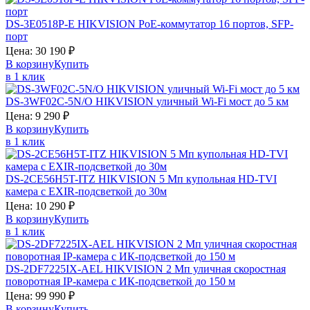
DS-3E0518P-E
HIKVISION
PoE-коммутатор 16 портов, SFP-
порт
Цена:
30 190
₽
В корзину
Купить
в 1 клик
DS-3WF02C-5N/O
HIKVISION
уличный Wi-Fi мост до 5 км
Цена:
9 290
₽
В корзину
Купить
в 1 клик
DS-2CE56H5T-ITZ
HIKVISION
5 Мп купольная HD-TVI
камера с EXIR-подсветкой до 30м
Цена:
10 290
₽
В корзину
Купить
в 1 клик
DS-2DF7225IX-AEL
HIKVISION
2 Мп уличная скоростная
поворотная IP-камера с ИК-подсветкой до 150 м
Цена:
99 990
₽
В корзину
Купить