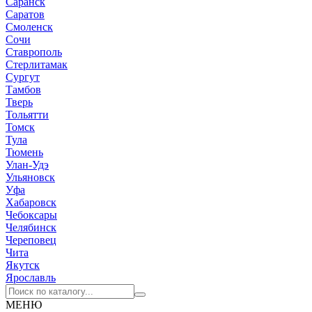
Саранск
Саратов
Смоленск
Сочи
Ставрополь
Стерлитамак
Сургут
Тамбов
Тверь
Тольятти
Томск
Тула
Тюмень
Улан-Удэ
Ульяновск
Уфа
Хабаровск
Чебоксары
Челябинск
Череповец
Чита
Якутск
Ярославль
МЕНЮ