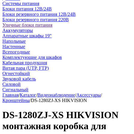
Системы питания
Блоки питания 12В/24В
Блоки резервного питания 12В/24В
Блоки резервного питания 220В
Уличные блоки питания
Аккумуляторы
Аппаратные шкафы 19"
Напольные
Настенные
Всепогодные
Комплектующие для шкафов
Кабельная продукция
Витая пара (UTP, FTP)
Огнестойкий
Звуковой кабель
Силовой
Сигнальный
Главная
/
Каталог
/
Видеонаблюдение
/
Аксессуары
/
Кронштейны
/
DS-1280ZJ-XS HIKVISION
DS-1280ZJ-XS HIKVISION
монтажная коробка для