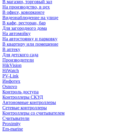
В магазин, торговый зал
На производство, в цех
В офисе, коворкинге
Видеонаблюдение на улице
В кафе, ресторан, бар
Для загородного дома
На автомойку
На автостоянку и парковку
В квартиру или помещение
В аптеку
Для детского сада
Производители
HikVision
HiWatch
PV-Link
Инфотех
Osnovo
Контроль доступа
Контроллеры СКУД
Автономные контроллеры
Сетевые контроллеры
Контроллеры со считывателем
Считыватели
Proximity
Em-marine