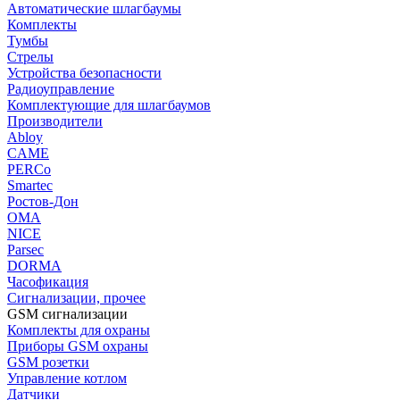
Автоматические шлагбаумы
Комплекты
Тумбы
Стрелы
Устройства безопасности
Радиоуправление
Комплектующие для шлагбаумов
Производители
Abloy
CAME
PERCo
Smartec
Ростов-Дон
ОМА
NICE
Parsec
DORMA
Часофикация
Сигнализации, прочее
GSM сигнализации
Комплекты для охраны
Приборы GSM охраны
GSM розетки
Управление котлом
Датчики