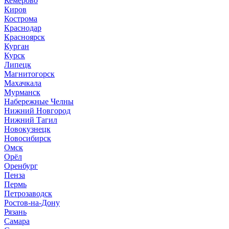
Кемерово
Киров
Кострома
Краснодар
Красноярск
Курган
Курск
Липецк
Магнитогорск
Махачкала
Мурманск
Набережные Челны
Нижний Новгород
Нижний Тагил
Новокузнецк
Новосибирск
Омск
Орёл
Оренбург
Пенза
Пермь
Петрозаводск
Ростов-на-Дону
Рязань
Самара