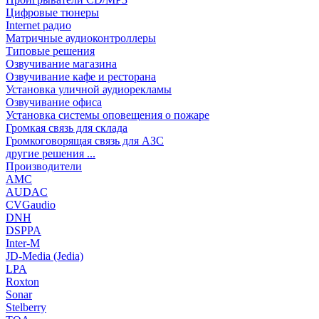
Цифровые тюнеры
Internet радио
Матричные аудиоконтроллеры
Типовые решения
Озвучивание магазина
Озвучивание кафе и ресторана
Установка уличной аудиорекламы
Озвучивание офиса
Установка системы оповещения о пожаре
Громкая связь для склада
Громкоговорящая связь для АЗС
другие решения ...
Производители
AMC
AUDAC
CVGaudio
DNH
DSPPA
Inter-M
JD-Media (Jedia)
LPA
Roxton
Sonar
Stelberry