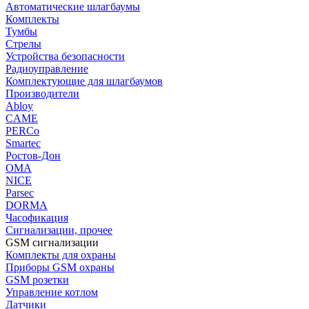
Автоматические шлагбаумы
Комплекты
Тумбы
Стрелы
Устройства безопасности
Радиоуправление
Комплектующие для шлагбаумов
Производители
Abloy
CAME
PERCo
Smartec
Ростов-Дон
ОМА
NICE
Parsec
DORMA
Часофикация
Сигнализации, прочее
GSM сигнализации
Комплекты для охраны
Приборы GSM охраны
GSM розетки
Управление котлом
Датчики