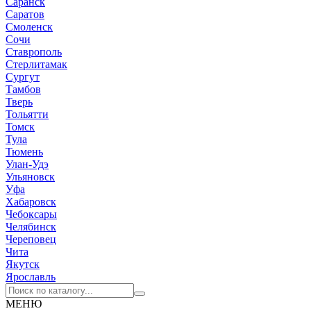
Саранск
Саратов
Смоленск
Сочи
Ставрополь
Стерлитамак
Сургут
Тамбов
Тверь
Тольятти
Томск
Тула
Тюмень
Улан-Удэ
Ульяновск
Уфа
Хабаровск
Чебоксары
Челябинск
Череповец
Чита
Якутск
Ярославль
МЕНЮ