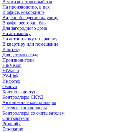
В магазин, торговый зал
На производство, в цех
В офисе, коворкинге
Видеонаблюдение на улице
В кафе, ресторан, бар
Для загородного дома
На автомойку
На автостоянку и парковку
В квартиру или помещение
В аптеку
Для детского сада
Производители
HikVision
HiWatch
PV-Link
Инфотех
Osnovo
Контроль доступа
Контроллеры СКУД
Автономные контроллеры
Сетевые контроллеры
Контроллеры со считывателем
Считыватели
Proximity
Em-marine