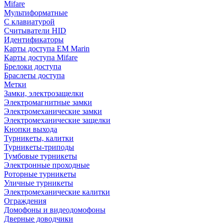
Mifare
Мультиформатные
С клавиатурой
Считыватели HID
Идентификаторы
Карты доступа EM Marin
Карты доступа Mifare
Брелоки доступа
Браслеты доступа
Метки
Замки, электрозащелки
Электромагнитные замки
Электромеханические замки
Электромеханические защелки
Кнопки выхода
Турникеты, калитки
Турникеты-триподы
Тумбовые турникеты
Электронные проходные
Роторные турникеты
Уличные турникеты
Электромеханические калитки
Ограждения
Домофоны и видеодомофоны
Дверные доводчики