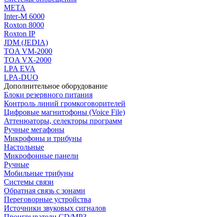
МЕТА
Inter-M 6000
Roxton 8000
Roxton IP
JDM (JEDIA)
TOA VM-2000
TOA VX-2000
LPA EVA
LPA-DUO
Дополнительное оборудование
Блоки резервного питания
Контроль линий громкоговорителей
Цифровые магнитофоны (Voice File)
Аттенюаторы, селекторы программ
Ручные мегафоны
Микрофоны и трибуны
Настольные
Микрофонные панели
Ручные
Мобильные трибуны
Системы связи
Обратная связь с зонами
Переговорные устройства
Источники звуковых сигналов
Проигрыватели CD/MP3