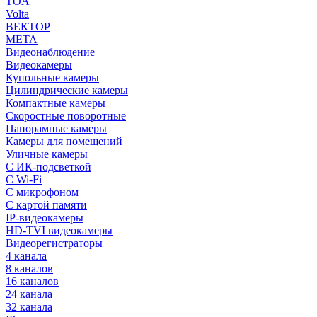
TOA
Volta
ВЕКТОР
МЕТА
Видеонаблюдение
Видеокамеры
Купольные камеры
Цилиндрические камеры
Компактные камеры
Скоростные поворотные
Панорамные камеры
Камеры для помещений
Уличные камеры
С ИК-подсветкой
С Wi-Fi
С микрофоном
С картой памяти
IP-видеокамеры
HD-TVI видеокамеры
Видеорегистраторы
4 канала
8 каналов
16 каналов
24 канала
32 канала