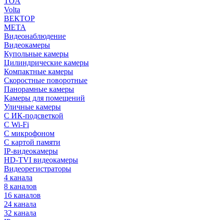
TOA
Volta
ВЕКТОР
МЕТА
Видеонаблюдение
Видеокамеры
Купольные камеры
Цилиндрические камеры
Компактные камеры
Скоростные поворотные
Панорамные камеры
Камеры для помещений
Уличные камеры
С ИК-подсветкой
С Wi-Fi
С микрофоном
С картой памяти
IP-видеокамеры
HD-TVI видеокамеры
Видеорегистраторы
4 канала
8 каналов
16 каналов
24 канала
32 канала