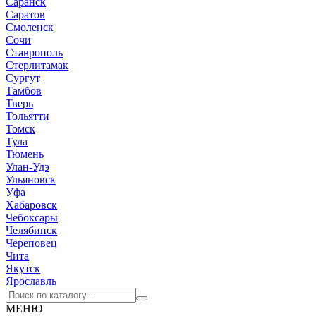
Саранск
Саратов
Смоленск
Сочи
Ставрополь
Стерлитамак
Сургут
Тамбов
Тверь
Тольятти
Томск
Тула
Тюмень
Улан-Удэ
Ульяновск
Уфа
Хабаровск
Чебоксары
Челябинск
Череповец
Чита
Якутск
Ярославль
МЕНЮ