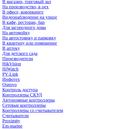
В магазин, торговый зал
На производство, в цех
В офисе, коворкинге
Видеонаблюдение на улице
В кафе, ресторан, бар
Для загородного дома
На автомойку
На автостоянку и парковку
В квартиру или помещение
В аптеку
Для детского сада
Производители
HikVision
HiWatch
PV-Link
Инфотех
Osnovo
Контроль доступа
Контроллеры СКУД
Автономные контроллеры
Сетевые контроллеры
Контроллеры со считывателем
Считыватели
Proximity
Em-marine