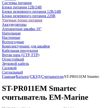
Системы питания
Блоки питания 12В/24В
Блоки резервного питания 12В/24В
Блоки резервного питания 220В
Уличные блоки питания
Аккумуляторы
Аппаратные шкафы 19"
Напольные
Настенные
Всепогодные
Комплектующие для шкафов
Кабельная продукция
Витая пара (UTP, FTP)
Огнестойкий
Звуковой кабель
Силовой
Сигнальный
Главная
/
Каталог
/
СКУД
/
Считыватели
/
ST-PR011EM Smartec
ST-PR011EM Smartec
считыватель EM-Marine