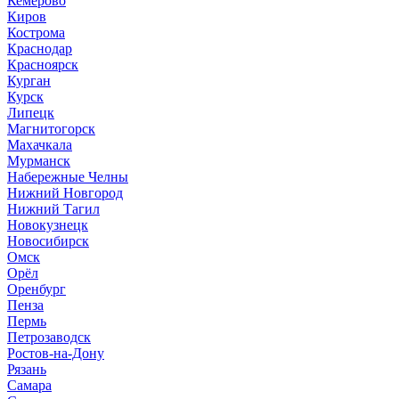
Кемерово
Киров
Кострома
Краснодар
Красноярск
Курган
Курск
Липецк
Магнитогорск
Махачкала
Мурманск
Набережные Челны
Нижний Новгород
Нижний Тагил
Новокузнецк
Новосибирск
Омск
Орёл
Оренбург
Пенза
Пермь
Петрозаводск
Ростов-на-Дону
Рязань
Самара