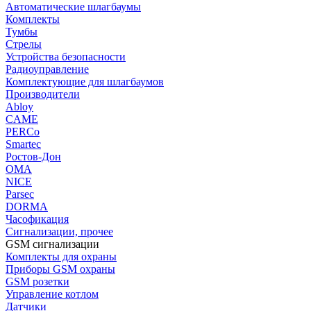
Автоматические шлагбаумы
Комплекты
Тумбы
Стрелы
Устройства безопасности
Радиоуправление
Комплектующие для шлагбаумов
Производители
Abloy
CAME
PERCo
Smartec
Ростов-Дон
ОМА
NICE
Parsec
DORMA
Часофикация
Сигнализации, прочее
GSM сигнализации
Комплекты для охраны
Приборы GSM охраны
GSM розетки
Управление котлом
Датчики