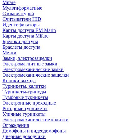
Mifare
Мультиформатные
С клавиатурой
Считыватели HID
Идентификаторы
Карты доступа EM Marin
Карты доступа Mifare
Брелоки доступа
Браслеты доступа
Метки
Замки, электрозащелки
Электромагнитные замки
Электромеханические замки
Электромеханические защелки
Кнопки выхода
Турникеты, калитки
Турникеты-триподы
Тумбовые турникеты
Электронные проходные
Роторные турникеты
Уличные турникеты
Электромеханические калитки
Ограждения
Домофоны и видеодомофоны
Дверные доводчики