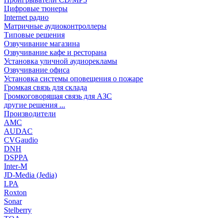
Цифровые тюнеры
Internet радио
Матричные аудиоконтроллеры
Типовые решения
Озвучивание магазина
Озвучивание кафе и ресторана
Установка уличной аудиорекламы
Озвучивание офиса
Установка системы оповещения о пожаре
Громкая связь для склада
Громкоговорящая связь для АЗС
другие решения ...
Производители
AMC
AUDAC
CVGaudio
DNH
DSPPA
Inter-M
JD-Media (Jedia)
LPA
Roxton
Sonar
Stelberry