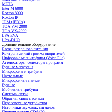
МЕТА
Inter-M 6000
Roxton 8000
Roxton IP
JDM (JEDIA)
TOA VM-2000
TOA VX-2000
LPA EVA
LPA-DUO
Дополнительное оборудование
Блоки резервного питания
Контроль линий громкоговорителей
Цифровые магнитофоны (Voice File)
Аттенюаторы, селекторы программ
Ручные мегафоны
Микрофоны и трибуны
Настольные
Микрофонные панели
Ручные
Мобильные трибуны
Системы связи
Обратная связь с зонами
Переговорные устройства
Источники звуковых сигналов
Проигрыватели CD/MP3