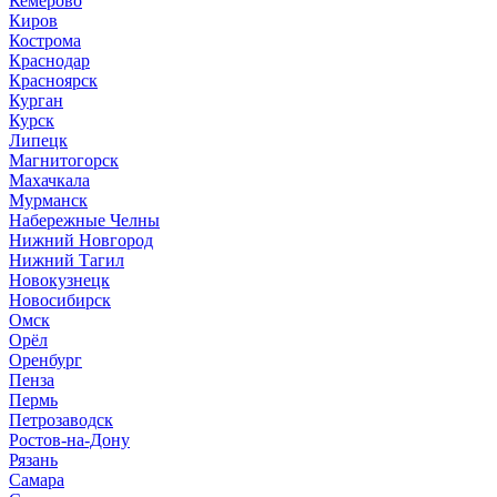
Кемерово
Киров
Кострома
Краснодар
Красноярск
Курган
Курск
Липецк
Магнитогорск
Махачкала
Мурманск
Набережные Челны
Нижний Новгород
Нижний Тагил
Новокузнецк
Новосибирск
Омск
Орёл
Оренбург
Пенза
Пермь
Петрозаводск
Ростов-на-Дону
Рязань
Самара