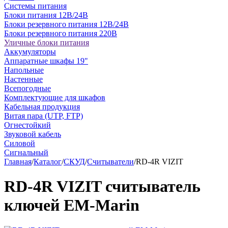
Системы питания
Блоки питания 12В/24В
Блоки резервного питания 12В/24В
Блоки резервного питания 220В
Уличные блоки питания
Аккумуляторы
Аппаратные шкафы 19"
Напольные
Настенные
Всепогодные
Комплектующие для шкафов
Кабельная продукция
Витая пара (UTP, FTP)
Огнестойкий
Звуковой кабель
Силовой
Сигнальный
Главная
/
Каталог
/
СКУД
/
Считыватели
/
RD-4R VIZIT
RD-4R VIZIT считыватель
ключей EM-Marin