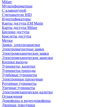
Mifare
Мультиформатные
С клавиатурой
Считыватели HID
Идентификаторы
Карты доступа EM Marin
Карты доступа Mifare
Брелоки доступа
Браслеты доступа
Метки
Замки, электрозащелки
Электромагнитные замки
Электромеханические замки
Электромеханические защелки
Кнопки выхода
Турникеты, калитки
Турникеты-триподы
Тумбовые турникеты
Электронные проходные
Роторные турникеты
Уличные турникеты
Электромеханические калитки
Ограждения
Домофоны и видеодомофоны
Дверные доводчики