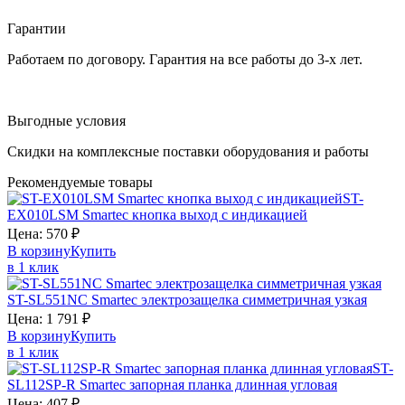
Гарантии
Работаем по договору. Гарантия на все работы до 3-х лет.
Выгодные условия
Скидки на комплексные поставки оборудования и работы
Рекомендуемые товары
ST-
EX010LSM
Smartec
кнопка выход с индикацией
Цена:
570
₽
В корзину
Купить
в 1 клик
ST-SL551NC
Smartec
электрозащелка симметричная узкая
Цена:
1 791
₽
В корзину
Купить
в 1 клик
ST-
SL112SP-R
Smartec
запорная планка длинная угловая
Цена:
407
₽