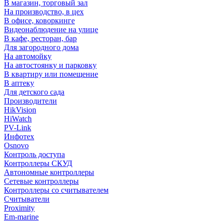
В магазин, торговый зал
На производство, в цех
В офисе, коворкинге
Видеонаблюдение на улице
В кафе, ресторан, бар
Для загородного дома
На автомойку
На автостоянку и парковку
В квартиру или помещение
В аптеку
Для детского сада
Производители
HikVision
HiWatch
PV-Link
Инфотех
Osnovo
Контроль доступа
Контроллеры СКУД
Автономные контроллеры
Сетевые контроллеры
Контроллеры со считывателем
Считыватели
Proximity
Em-marine