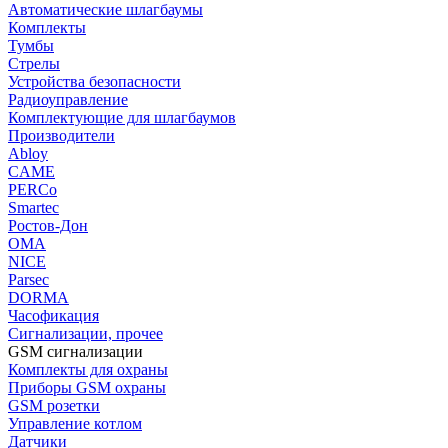
Автоматические шлагбаумы
Комплекты
Тумбы
Стрелы
Устройства безопасности
Радиоуправление
Комплектующие для шлагбаумов
Производители
Abloy
CAME
PERCo
Smartec
Ростов-Дон
ОМА
NICE
Parsec
DORMA
Часофикация
Сигнализации, прочее
GSM сигнализации
Комплекты для охраны
Приборы GSM охраны
GSM розетки
Управление котлом
Датчики