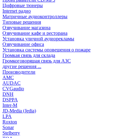
Цифровые тюнеры
Internet радио
Матричные аудиоконтроллеры
Типовые решения
Озвучивание магазина
Озвучивание кафе и ресторана
Установка уличной аудиорекламы
Озвучивание офиса
Установка системы оповещения о пожаре
Громкая связь для склада
Громкоговорящая связь для АЗС
другие решения ...
Производители
AMC
AUDAC
CVGaudio
DNH
DSPPA
Inter-M
JD-Media (Jedia)
LPA
Roxton
Sonar
Stelberry