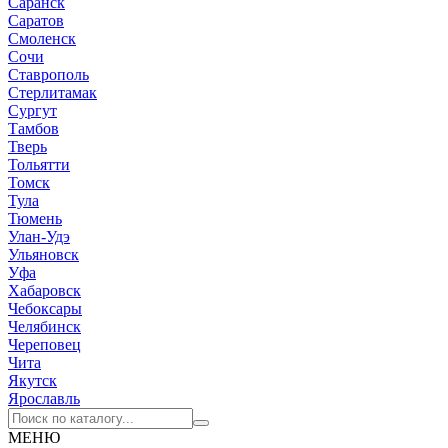
Саранск
Саратов
Смоленск
Сочи
Ставрополь
Стерлитамак
Сургут
Тамбов
Тверь
Тольятти
Томск
Тула
Тюмень
Улан-Удэ
Ульяновск
Уфа
Хабаровск
Чебоксары
Челябинск
Череповец
Чита
Якутск
Ярославль
МЕНЮ