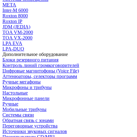
МЕТА
Inter-M 6000
Roxton 8000
Roxton IP
JDM (JEDIA)
TOA VM-2000
TOA VX-2000
LPA EVA
LPA-DUO
Дополнительное оборудование
Блоки резервного питания
Контроль линий громкоговорителей
Цифровые магнитофоны (Voice File)
Аттенюаторы, селекторы программ
Ручные мегафоны
Микрофоны и трибуны
Настольные
Микрофонные панели
Ручные
Мобильные трибуны
Системы связи
Обратная связь с зонами
Переговорные устройства
Источники звуковых сигналов
Проигрыватели CD/MP3