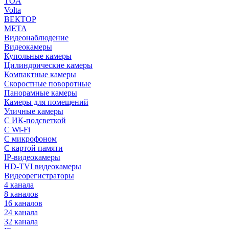
TOA
Volta
ВЕКТОР
МЕТА
Видеонаблюдение
Видеокамеры
Купольные камеры
Цилиндрические камеры
Компактные камеры
Скоростные поворотные
Панорамные камеры
Камеры для помещений
Уличные камеры
С ИК-подсветкой
С Wi-Fi
С микрофоном
С картой памяти
IP-видеокамеры
HD-TVI видеокамеры
Видеорегистраторы
4 канала
8 каналов
16 каналов
24 канала
32 канала