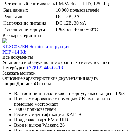
Встроенный считыватель
EM-Marine + HID, 125 кГц
База данных
10 000 пользователей
Реле замка
DC 12В, 2А
Напряжение питания
DC 12В, 30 мА
Исполнение корпуса
IP68, от -40 до +60°C
Все характеристики
ST-SC032EH Smartec инструкция
PDF 414 Kb
Все документы
Установка и обслуживание охранных систем в Санкт-
Петербурге
+7 (812) 448-08-18
Заказать монтаж
Описание
Характеристики
Документация
Задать
вопрос
Доставка
Отзывы
Влагостойкий пластиковый корпус, класс защиты IP68
Программирование с помощью ИК пульта или с
помощью мастер-карт
10000 пользователей
Режимы идентификации: КАРТА
Поддержка карт EM и HID
Вход и выход Wiegand 26
Программируемые время реле замка, тревожного выхода