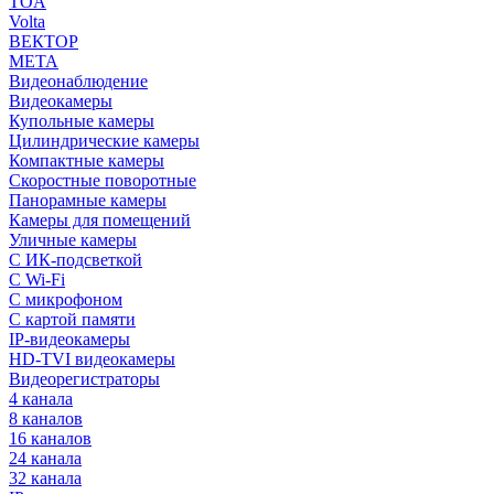
TOA
Volta
ВЕКТОР
МЕТА
Видеонаблюдение
Видеокамеры
Купольные камеры
Цилиндрические камеры
Компактные камеры
Скоростные поворотные
Панорамные камеры
Камеры для помещений
Уличные камеры
С ИК-подсветкой
С Wi-Fi
С микрофоном
С картой памяти
IP-видеокамеры
HD-TVI видеокамеры
Видеорегистраторы
4 канала
8 каналов
16 каналов
24 канала
32 канала