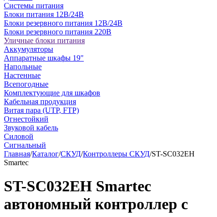
Системы питания
Блоки питания 12В/24В
Блоки резервного питания 12В/24В
Блоки резервного питания 220В
Уличные блоки питания
Аккумуляторы
Аппаратные шкафы 19"
Напольные
Настенные
Всепогодные
Комплектующие для шкафов
Кабельная продукция
Витая пара (UTP, FTP)
Огнестойкий
Звуковой кабель
Силовой
Сигнальный
Главная
/
Каталог
/
СКУД
/
Контроллеры СКУД
/
ST-SC032EH
Smartec
ST-SC032EH Smartec
автономный контроллер с