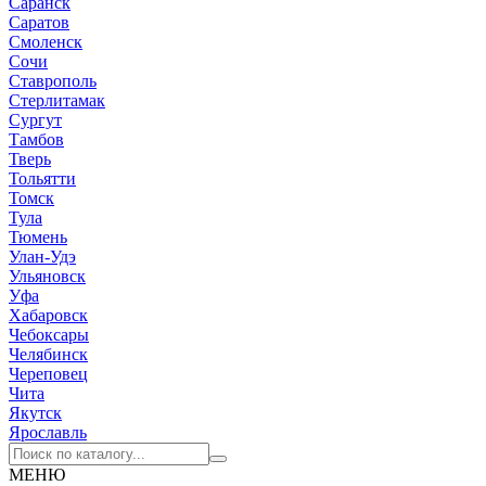
Саранск
Саратов
Смоленск
Сочи
Ставрополь
Стерлитамак
Сургут
Тамбов
Тверь
Тольятти
Томск
Тула
Тюмень
Улан-Удэ
Ульяновск
Уфа
Хабаровск
Чебоксары
Челябинск
Череповец
Чита
Якутск
Ярославль
МЕНЮ