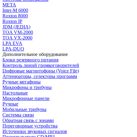
МЕТА
Inter-M 6000
Roxton 8000
Roxton IP
JDM (JEDIA)
TOA VM-2000
TOA VX-2000
LPA EVA
LPA-DUO
Дополнительное оборудование
Блоки резервного питания
Контроль линий громкоговорителей
Цифровые магнитофоны (Voice File)
Аттенюаторы, селекторы программ
Ручные мегафоны
Микрофоны и трибуны
Настольные
Микрофонные панели
Ручные
Мобильные трибуны
Системы связи
Обратная связь с зонами
Переговорные устройства
Источники звуковых сигналов
Проигрыватели CD/MP3