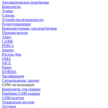
Автоматические шлагбаумы
Комплекты
Тумбы
Стрелы
Устройства безопасности
Радиоуправление
Комплектующие для шлагбаумов
Производители
Abloy
CAME
PERCo
Smartec
Ростов-Дон
ОМА
NICE
Parsec
DORMA
Часофикация
Сигнализации, прочее
GSM сигнализации
Комплекты для охраны
Приборы GSM охраны
GSM розетки
Управление котлом
Датчики