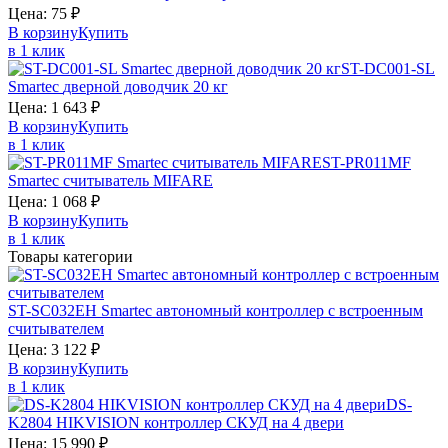
Цена:
75
₽
В корзину
Купить
в 1 клик
ST-DC001-SL
Smartec
дверной доводчик 20 кг
Цена:
1 643
₽
В корзину
Купить
в 1 клик
ST-PR011MF
Smartec
считыватель MIFARE
Цена:
1 068
₽
В корзину
Купить
в 1 клик
Товары категории
ST-SC032EH
Smartec
автономный контроллер с встроенным
считывателем
Цена:
3 122
₽
В корзину
Купить
в 1 клик
DS-
K2804
HIKVISION
контроллер СКУД на 4 двери
Цена:
15 990
₽