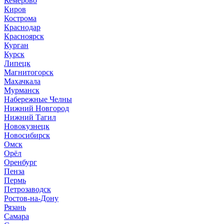
Кемерово
Киров
Кострома
Краснодар
Красноярск
Курган
Курск
Липецк
Магнитогорск
Махачкала
Мурманск
Набережные Челны
Нижний Новгород
Нижний Тагил
Новокузнецк
Новосибирск
Омск
Орёл
Оренбург
Пенза
Пермь
Петрозаводск
Ростов-на-Дону
Рязань
Самара