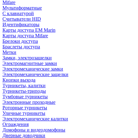
Mifare
Мультиформатные
С клавиатурой
Считыватели HID
Идентификаторы
Карты доступа EM Marin
Карты доступа Mifare
Брелоки доступа
Браслеты доступа
Метки
Замки, электрозащелки
Электромагнитные замки
Электромеханические замки
Электромеханические защелки
Кнопки выхода
Турникеты, калитки
Турникеты-триподы
Тумбовые турникеты
Электронные проходные
Роторные турникеты
Уличные турникеты
Электромеханические калитки
Ограждения
Домофоны и видеодомофоны
Дверные доводчики