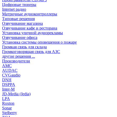
Цифровые тюнеры
Internet радио
Матричные аудиоконтроллеры
Типовые решения
Озвучивание магазина
Озвучивание кафе и ресторана
Установка уличной аудиорекламы
Озвучивание офиса
Установка системы оповещения о пожаре
Громкая связь для склада
Громкоговорящая связь для АЗС
другие решения ...
Производители
AMC
AUDAC
CVGaudio
DNH
DSPPA
Inter-M
JD-Media (Jedia)
LPA
Roxton
Sonar
Stelberry