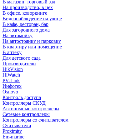
В магазин, торговый зал
На производство, в цех
В офисе, коворкинге
Видеонаблюдение на улице
В кафе, ресторан, бар
Для загородного дома
На автомойку
На автостоянку и парковку
В квартиру или помещение
В аптеку
Для детского сада
Производители
HikVision
HiWatch
PV-Link
Инфотех
Osnovo
Контроль доступа
Контроллеры СКУД
Автономные контроллеры
Сетевые контроллеры
Контроллеры со считывателем
Считыватели
Proximity
Em-marine