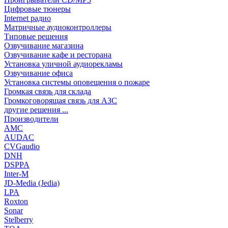
Цифровые тюнеры
Internet радио
Матричные аудиоконтроллеры
Типовые решения
Озвучивание магазина
Озвучивание кафе и ресторана
Установка уличной аудиорекламы
Озвучивание офиса
Установка системы оповещения о пожаре
Громкая связь для склада
Громкоговорящая связь для АЗС
другие решения ...
Производители
AMC
AUDAC
CVGaudio
DNH
DSPPA
Inter-M
JD-Media (Jedia)
LPA
Roxton
Sonar
Stelberry