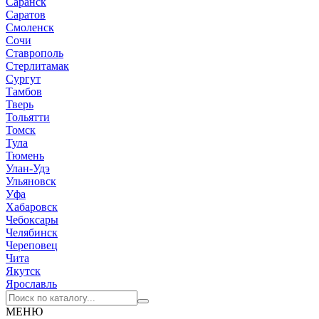
Саранск
Саратов
Смоленск
Сочи
Ставрополь
Стерлитамак
Сургут
Тамбов
Тверь
Тольятти
Томск
Тула
Тюмень
Улан-Удэ
Ульяновск
Уфа
Хабаровск
Чебоксары
Челябинск
Череповец
Чита
Якутск
Ярославль
МЕНЮ