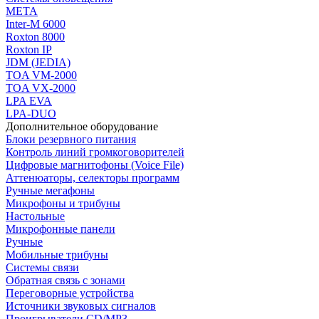
МЕТА
Inter-M 6000
Roxton 8000
Roxton IP
JDM (JEDIA)
TOA VM-2000
TOA VX-2000
LPA EVA
LPA-DUO
Дополнительное оборудование
Блоки резервного питания
Контроль линий громкоговорителей
Цифровые магнитофоны (Voice File)
Аттенюаторы, селекторы программ
Ручные мегафоны
Микрофоны и трибуны
Настольные
Микрофонные панели
Ручные
Мобильные трибуны
Системы связи
Обратная связь с зонами
Переговорные устройства
Источники звуковых сигналов
Проигрыватели CD/MP3