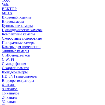
TOA
Volta
ВЕКТОР
МЕТА
Видеонаблюдение
Видеокамеры
Купольные камеры
Цилиндрические камеры
Компактные камеры
Скоростные поворотные
Панорамные камеры
Камеры для помещений
Уличные камеры
С ИК-подсветкой
С Wi-Fi
С микрофоном
С картой памяти
IP-видеокамеры
HD-TVI видеокамеры
Видеорегистраторы
4 канала
8 каналов
16 каналов
24 канала
32 канала