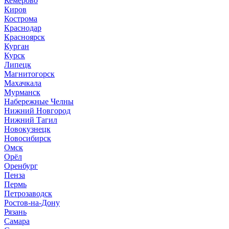
Кемерово
Киров
Кострома
Краснодар
Красноярск
Курган
Курск
Липецк
Магнитогорск
Махачкала
Мурманск
Набережные Челны
Нижний Новгород
Нижний Тагил
Новокузнецк
Новосибирск
Омск
Орёл
Оренбург
Пенза
Пермь
Петрозаводск
Ростов-на-Дону
Рязань
Самара