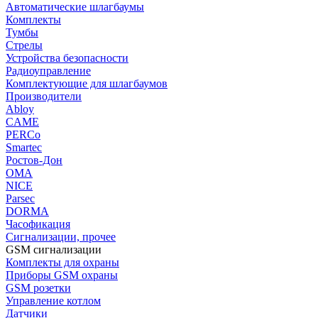
Автоматические шлагбаумы
Комплекты
Тумбы
Стрелы
Устройства безопасности
Радиоуправление
Комплектующие для шлагбаумов
Производители
Abloy
CAME
PERCo
Smartec
Ростов-Дон
ОМА
NICE
Parsec
DORMA
Часофикация
Сигнализации, прочее
GSM сигнализации
Комплекты для охраны
Приборы GSM охраны
GSM розетки
Управление котлом
Датчики