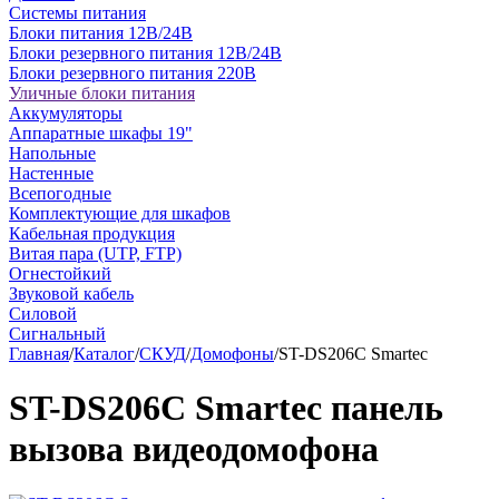
Системы питания
Блоки питания 12В/24В
Блоки резервного питания 12В/24В
Блоки резервного питания 220В
Уличные блоки питания
Аккумуляторы
Аппаратные шкафы 19"
Напольные
Настенные
Всепогодные
Комплектующие для шкафов
Кабельная продукция
Витая пара (UTP, FTP)
Огнестойкий
Звуковой кабель
Силовой
Сигнальный
Главная
/
Каталог
/
СКУД
/
Домофоны
/
ST-DS206C Smartec
ST-DS206C Smartec панель
вызова видеодомофона