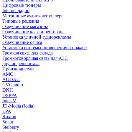
Цифровые тюнеры
Internet радио
Матричные аудиоконтроллеры
Типовые решения
Озвучивание магазина
Озвучивание кафе и ресторана
Установка уличной аудиорекламы
Озвучивание офиса
Установка системы оповещения о пожаре
Громкая связь для склада
Громкоговорящая связь для АЗС
другие решения ...
Производители
AMC
AUDAC
CVGaudio
DNH
DSPPA
Inter-M
JD-Media (Jedia)
LPA
Roxton
Sonar
Stelberry