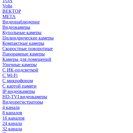
TOA
Volta
ВЕКТОР
МЕТА
Видеонаблюдение
Видеокамеры
Купольные камеры
Цилиндрические камеры
Компактные камеры
Скоростные поворотные
Панорамные камеры
Камеры для помещений
Уличные камеры
С ИК-подсветкой
С Wi-Fi
С микрофоном
С картой памяти
IP-видеокамеры
HD-TVI видеокамеры
Видеорегистраторы
4 канала
8 каналов
16 каналов
24 канала
32 канала