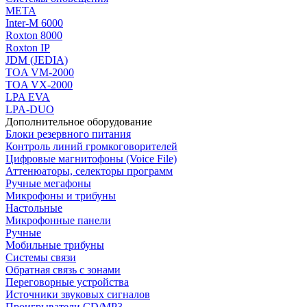
МЕТА
Inter-M 6000
Roxton 8000
Roxton IP
JDM (JEDIA)
TOA VM-2000
TOA VX-2000
LPA EVA
LPA-DUO
Дополнительное оборудование
Блоки резервного питания
Контроль линий громкоговорителей
Цифровые магнитофоны (Voice File)
Аттенюаторы, селекторы программ
Ручные мегафоны
Микрофоны и трибуны
Настольные
Микрофонные панели
Ручные
Мобильные трибуны
Системы связи
Обратная связь с зонами
Переговорные устройства
Источники звуковых сигналов
Проигрыватели CD/MP3