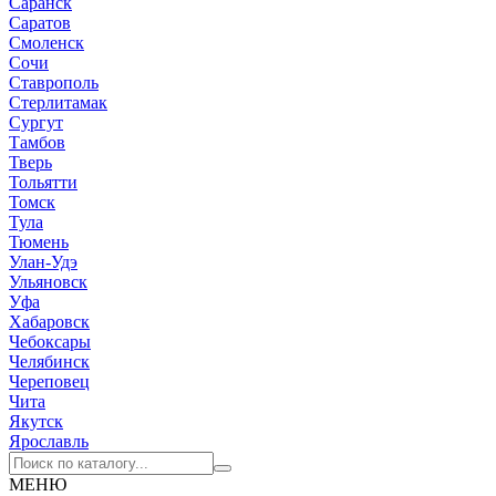
Саранск
Саратов
Смоленск
Сочи
Ставрополь
Стерлитамак
Сургут
Тамбов
Тверь
Тольятти
Томск
Тула
Тюмень
Улан-Удэ
Ульяновск
Уфа
Хабаровск
Чебоксары
Челябинск
Череповец
Чита
Якутск
Ярославль
МЕНЮ