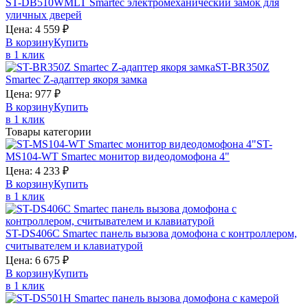
ST-DB510WMLT
Smartec
электромеханический замок для
уличных дверей
Цена:
4 559
₽
В корзину
Купить
в 1 клик
ST-BR350Z
Smartec
Z-адаптер якоря замка
Цена:
977
₽
В корзину
Купить
в 1 клик
Товары категории
ST-
MS104-WT
Smartec
монитор видеодомофона 4"
Цена:
4 233
₽
В корзину
Купить
в 1 клик
ST-DS406C
Smartec
панель вызова домофона c контроллером,
считывателем и клавиатурой
Цена:
6 675
₽
В корзину
Купить
в 1 клик