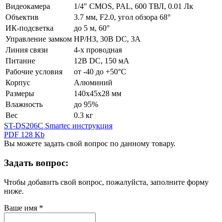
Видеокамера
1/4" CMOS, PAL, 600 ТВЛ, 0.01 Лк
Объектив
3.7 мм, F2.0, угол обзора 68°
ИК-подсветка
до 5 м, 60°
Управление замком
НР/НЗ, 30В DC, 3A
Линия связи
4-х проводная
Питание
12В DC, 150 мА
Рабочие условия
от -40 до +50°С
Корпус
Алюминий
Размеры
140х45х28 мм
Влажность
до 95%
Вес
0.3 кг
ST-DS206C Smartec инструкция
PDF 128 Kb
Вы можете задать свой вопрос по данному товару.
Задать вопрос:
Чтобы добавить свой вопрос, пожалуйста, заполните форму
ниже.
Ваше имя
*