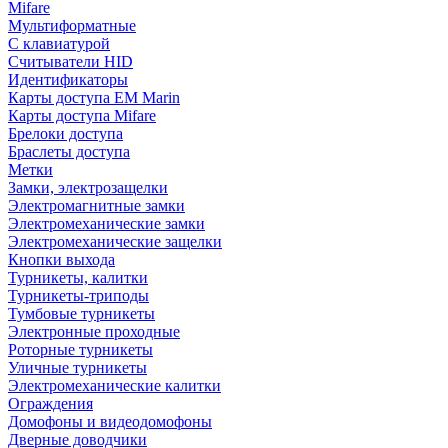
Mifare
Мультиформатные
С клавиатурой
Считыватели HID
Идентификаторы
Карты доступа EM Marin
Карты доступа Mifare
Брелоки доступа
Браслеты доступа
Метки
Замки, электрозащелки
Электромагнитные замки
Электромеханические замки
Электромеханические защелки
Кнопки выхода
Турникеты, калитки
Турникеты-триподы
Тумбовые турникеты
Электронные проходные
Роторные турникеты
Уличные турникеты
Электромеханические калитки
Ограждения
Домофоны и видеодомофоны
Дверные доводчики