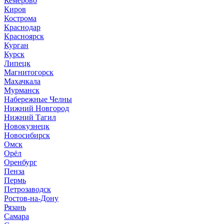
Кемерово
Киров
Кострома
Краснодар
Красноярск
Курган
Курск
Липецк
Магнитогорск
Махачкала
Мурманск
Набережные Челны
Нижний Новгород
Нижний Тагил
Новокузнецк
Новосибирск
Омск
Орёл
Оренбург
Пенза
Пермь
Петрозаводск
Ростов-на-Дону
Рязань
Самара