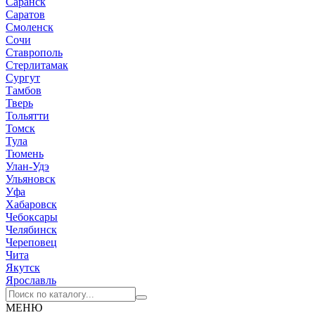
Саранск
Саратов
Смоленск
Сочи
Ставрополь
Стерлитамак
Сургут
Тамбов
Тверь
Тольятти
Томск
Тула
Тюмень
Улан-Удэ
Ульяновск
Уфа
Хабаровск
Чебоксары
Челябинск
Череповец
Чита
Якутск
Ярославль
МЕНЮ