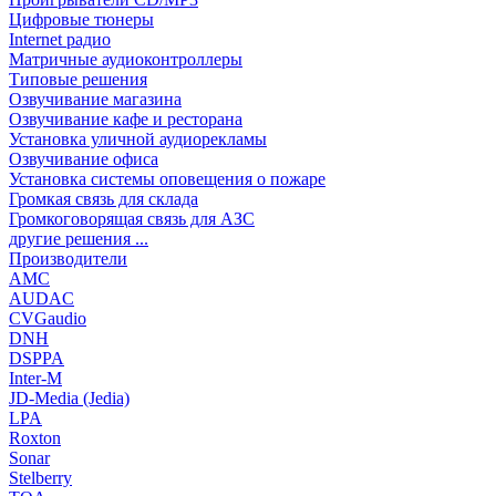
Цифровые тюнеры
Internet радио
Матричные аудиоконтроллеры
Типовые решения
Озвучивание магазина
Озвучивание кафе и ресторана
Установка уличной аудиорекламы
Озвучивание офиса
Установка системы оповещения о пожаре
Громкая связь для склада
Громкоговорящая связь для АЗС
другие решения ...
Производители
AMC
AUDAC
CVGaudio
DNH
DSPPA
Inter-M
JD-Media (Jedia)
LPA
Roxton
Sonar
Stelberry