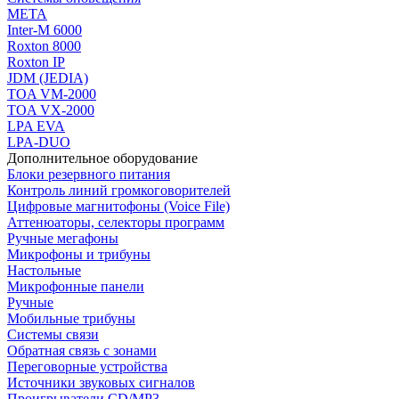
МЕТА
Inter-M 6000
Roxton 8000
Roxton IP
JDM (JEDIA)
TOA VM-2000
TOA VX-2000
LPA EVA
LPA-DUO
Дополнительное оборудование
Блоки резервного питания
Контроль линий громкоговорителей
Цифровые магнитофоны (Voice File)
Аттенюаторы, селекторы программ
Ручные мегафоны
Микрофоны и трибуны
Настольные
Микрофонные панели
Ручные
Мобильные трибуны
Системы связи
Обратная связь с зонами
Переговорные устройства
Источники звуковых сигналов
Проигрыватели CD/MP3