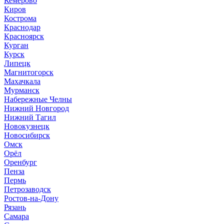
Кемерово
Киров
Кострома
Краснодар
Красноярск
Курган
Курск
Липецк
Магнитогорск
Махачкала
Мурманск
Набережные Челны
Нижний Новгород
Нижний Тагил
Новокузнецк
Новосибирск
Омск
Орёл
Оренбург
Пенза
Пермь
Петрозаводск
Ростов-на-Дону
Рязань
Самара