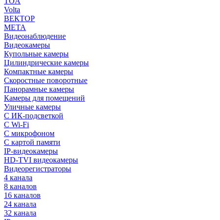
TOA
Volta
ВЕКТОР
МЕТА
Видеонаблюдение
Видеокамеры
Купольные камеры
Цилиндрические камеры
Компактные камеры
Скоростные поворотные
Панорамные камеры
Камеры для помещений
Уличные камеры
С ИК-подсветкой
С Wi-Fi
С микрофоном
С картой памяти
IP-видеокамеры
HD-TVI видеокамеры
Видеорегистраторы
4 канала
8 каналов
16 каналов
24 канала
32 канала