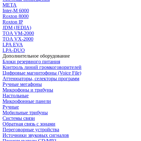
МЕТА
Inter-M 6000
Roxton 8000
Roxton IP
JDM (JEDIA)
TOA VM-2000
TOA VX-2000
LPA EVA
LPA-DUO
Дополнительное оборудование
Блоки резервного питания
Контроль линий громкоговорителей
Цифровые магнитофоны (Voice File)
Аттенюаторы, селекторы программ
Ручные мегафоны
Микрофоны и трибуны
Настольные
Микрофонные панели
Ручные
Мобильные трибуны
Системы связи
Обратная связь с зонами
Переговорные устройства
Источники звуковых сигналов
Проигрыватели CD/MP3