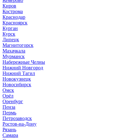
Кемерово
Киров
Кострома
Краснодар
Красноярск
Курган
Курск
Липецк
Магнитогорск
Махачкала
Мурманск
Набережные Челны
Нижний Новгород
Нижний Тагил
Новокузнецк
Новосибирск
Омск
Орёл
Оренбург
Пенза
Пермь
Петрозаводск
Ростов-на-Дону
Рязань
Самара