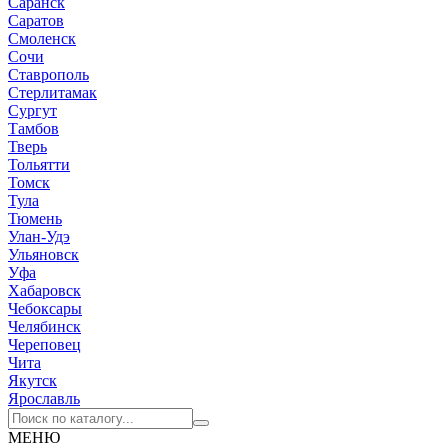
Саранск
Саратов
Смоленск
Сочи
Ставрополь
Стерлитамак
Сургут
Тамбов
Тверь
Тольятти
Томск
Тула
Тюмень
Улан-Удэ
Ульяновск
Уфа
Хабаровск
Чебоксары
Челябинск
Череповец
Чита
Якутск
Ярославль
МЕНЮ