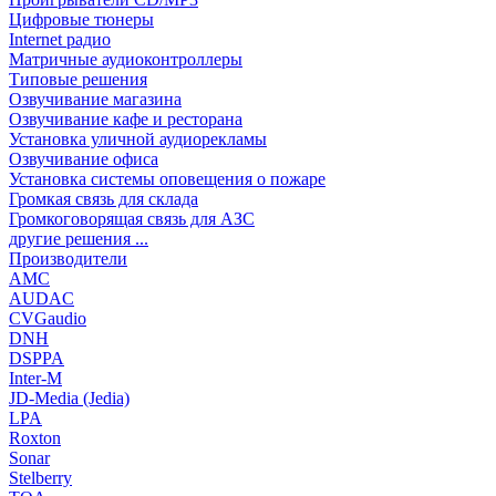
Цифровые тюнеры
Internet радио
Матричные аудиоконтроллеры
Типовые решения
Озвучивание магазина
Озвучивание кафе и ресторана
Установка уличной аудиорекламы
Озвучивание офиса
Установка системы оповещения о пожаре
Громкая связь для склада
Громкоговорящая связь для АЗС
другие решения ...
Производители
AMC
AUDAC
CVGaudio
DNH
DSPPA
Inter-M
JD-Media (Jedia)
LPA
Roxton
Sonar
Stelberry