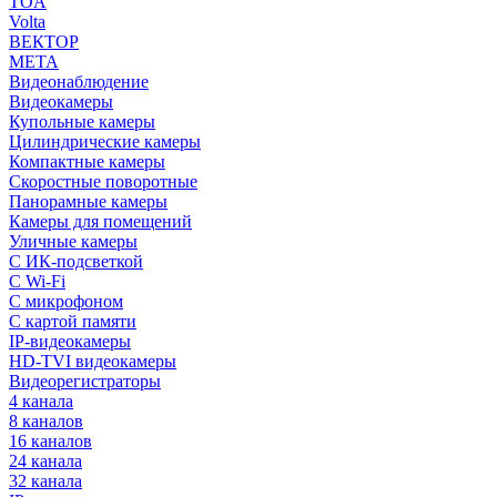
TOA
Volta
ВЕКТОР
МЕТА
Видеонаблюдение
Видеокамеры
Купольные камеры
Цилиндрические камеры
Компактные камеры
Скоростные поворотные
Панорамные камеры
Камеры для помещений
Уличные камеры
С ИК-подсветкой
С Wi-Fi
С микрофоном
С картой памяти
IP-видеокамеры
HD-TVI видеокамеры
Видеорегистраторы
4 канала
8 каналов
16 каналов
24 канала
32 канала