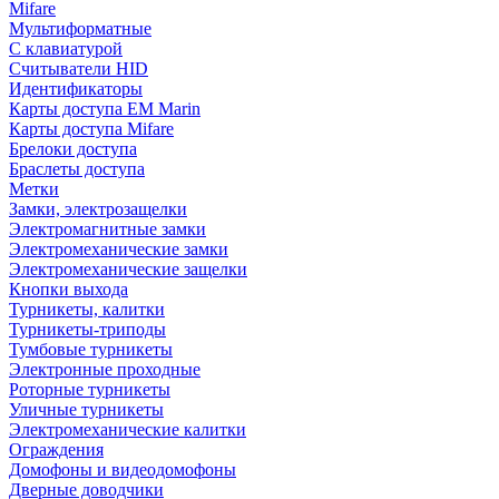
Mifare
Мультиформатные
С клавиатурой
Считыватели HID
Идентификаторы
Карты доступа EM Marin
Карты доступа Mifare
Брелоки доступа
Браслеты доступа
Метки
Замки, электрозащелки
Электромагнитные замки
Электромеханические замки
Электромеханические защелки
Кнопки выхода
Турникеты, калитки
Турникеты-триподы
Тумбовые турникеты
Электронные проходные
Роторные турникеты
Уличные турникеты
Электромеханические калитки
Ограждения
Домофоны и видеодомофоны
Дверные доводчики