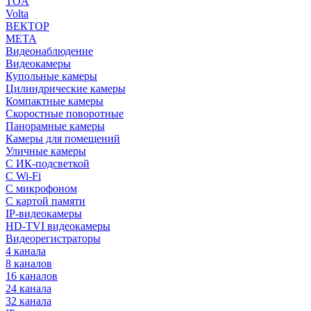
TOA
Volta
ВЕКТОР
МЕТА
Видеонаблюдение
Видеокамеры
Купольные камеры
Цилиндрические камеры
Компактные камеры
Скоростные поворотные
Панорамные камеры
Камеры для помещений
Уличные камеры
С ИК-подсветкой
С Wi-Fi
С микрофоном
С картой памяти
IP-видеокамеры
HD-TVI видеокамеры
Видеорегистраторы
4 канала
8 каналов
16 каналов
24 канала
32 канала