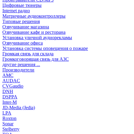
Цифровые тюнеры
Internet радио
Матричные аудиоконтроллеры
Типовые решения
Озвучивание магазина
Озвучивание кафе и ресторана
Установка уличной аудиорекламы
Озвучивание офиса
Установка системы оповещения о пожаре
Громкая связь для склада
Громкоговорящая связь для АЗС
другие решения ...
Производители
AMC
AUDAC
CVGaudio
DNH
DSPPA
Inter-M
JD-Media (Jedia)
LPA
Roxton
Sonar
Stelberry