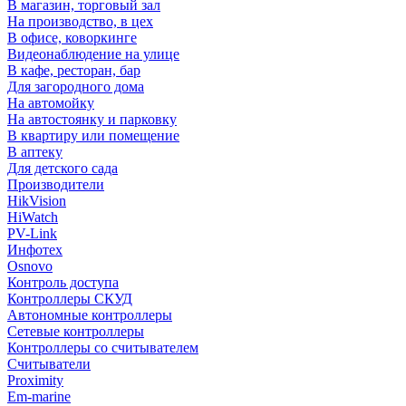
В магазин, торговый зал
На производство, в цех
В офисе, коворкинге
Видеонаблюдение на улице
В кафе, ресторан, бар
Для загородного дома
На автомойку
На автостоянку и парковку
В квартиру или помещение
В аптеку
Для детского сада
Производители
HikVision
HiWatch
PV-Link
Инфотех
Osnovo
Контроль доступа
Контроллеры СКУД
Автономные контроллеры
Сетевые контроллеры
Контроллеры со считывателем
Считыватели
Proximity
Em-marine