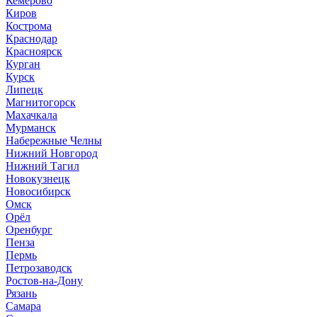
Кемерово
Киров
Кострома
Краснодар
Красноярск
Курган
Курск
Липецк
Магнитогорск
Махачкала
Мурманск
Набережные Челны
Нижний Новгород
Нижний Тагил
Новокузнецк
Новосибирск
Омск
Орёл
Оренбург
Пенза
Пермь
Петрозаводск
Ростов-на-Дону
Рязань
Самара