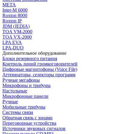
МЕТА
Inter-M 6000
Roxton 8000
Roxton IP
JDM (JEDIA)
TOA VM-2000
TOA VX-2000
LPA EVA
LPA-DUO
Дополнительное оборудование
Блоки резервного питания
Контроль линий громкоговорителей
Цифровые магнитофоны (Voice File)
Аттенюаторы, селекторы программ
Ручные мегафоны
Микрофоны и трибуны
Настольные
Микрофонные панели
Ручные
Мобильные трибуны
Системы связи
Обратная связь с зонами
Переговорные устройства
Источники звуковых сигналов
Проигрыватели CD/MP3