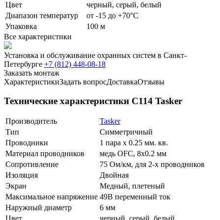
Цвет
черный, серый, белый
Диапазон температур
от -15 до +70°С
Упаковка
100 м
Все характеристики
Установка и обслуживание охранных систем в Санкт-
Петербурге
+7 (812) 448-08-18
Заказать монтаж
Характеристики
Задать вопрос
Доставка
Отзывы
Технические характеристики С114 Tasker
Производитель
Tasker
Тип
Симметричный
Проводники
1 пара х 0.25 мм. кв.
Материал проводников
медь OFC, 8х0.2 мм
Сопротивление
75 Ом/км, для 2-х проводников
Изоляция
Двойная
Экран
Медный, плетеный
Максимальное напряжение
49В переменный ток
Наружный диаметр
6 мм
Цвет
черный, серый, белый