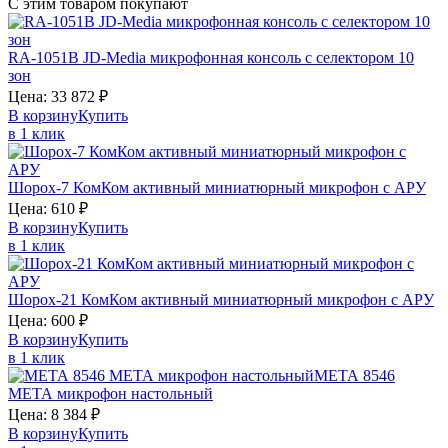
С этим товаром покупают
RA-1051B
JD-Media
микрофонная консоль с селектором 10
зон
Цена:
33 872
₽
В корзину
Купить
в 1 клик
Шорох-7
КомКом
активный миниатюрный микрофон с АРУ
Цена:
610
₽
В корзину
Купить
в 1 клик
Шорох-21
КомКом
активный миниатюрный микрофон с АРУ
Цена:
600
₽
В корзину
Купить
в 1 клик
МЕТА 8546
МЕТА
микрофон настольный
Цена:
8 384
₽
В корзину
Купить