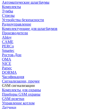
Автоматические шлагбаумы
Комплекты
Тумбы
Стрелы
Устройства безопасности
Радиоуправление
Комплектующие для шлагбаумов
Производители
Abloy
CAME
PERCo
Smartec
Ростов-Дон
ОМА
NICE
Parsec
DORMA
Часофикация
Сигнализации, прочее
GSM сигнализации
Комплекты для охраны
Приборы GSM охраны
GSM розетки
Управление котлом
Датчики