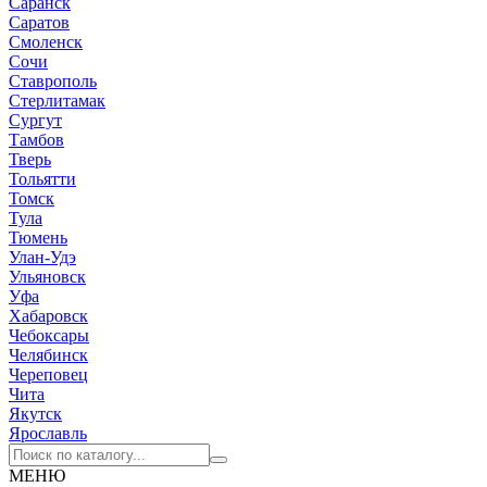
Саранск
Саратов
Смоленск
Сочи
Ставрополь
Стерлитамак
Сургут
Тамбов
Тверь
Тольятти
Томск
Тула
Тюмень
Улан-Удэ
Ульяновск
Уфа
Хабаровск
Чебоксары
Челябинск
Череповец
Чита
Якутск
Ярославль
МЕНЮ