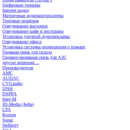
Цифровые тюнеры
Internet радио
Матричные аудиоконтроллеры
Типовые решения
Озвучивание магазина
Озвучивание кафе и ресторана
Установка уличной аудиорекламы
Озвучивание офиса
Установка системы оповещения о пожаре
Громкая связь для склада
Громкоговорящая связь для АЗС
другие решения ...
Производители
AMC
AUDAC
CVGaudio
DNH
DSPPA
Inter-M
JD-Media (Jedia)
LPA
Roxton
Sonar
Stelberry