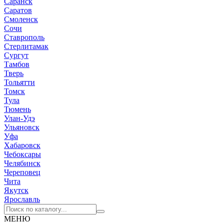
Саранск
Саратов
Смоленск
Сочи
Ставрополь
Стерлитамак
Сургут
Тамбов
Тверь
Тольятти
Томск
Тула
Тюмень
Улан-Удэ
Ульяновск
Уфа
Хабаровск
Чебоксары
Челябинск
Череповец
Чита
Якутск
Ярославль
МЕНЮ