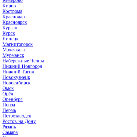
Кемерово
Киров
Кострома
Краснодар
Красноярск
Курган
Курск
Липецк
Магнитогорск
Махачкала
Мурманск
Набережные Челны
Нижний Новгород
Нижний Тагил
Новокузнецк
Новосибирск
Омск
Орёл
Оренбург
Пенза
Пермь
Петрозаводск
Ростов-на-Дону
Рязань
Самара