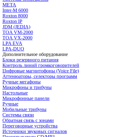
МЕТА
Inter-M 6000
Roxton 8000
Roxton IP
JDM (JEDIA)
TOA VM-2000
TOA VX-2000
LPA EVA
LPA-DUO
Дополнительное оборудование
Блоки резервного питания
Контроль линий громкоговорителей
Цифровые магнитофоны (Voice File)
Аттенюаторы, селекторы программ
Ручные мегафоны
Микрофоны и трибуны
Настольные
Микрофонные панели
Ручные
Мобильные трибуны
Системы связи
Обратная связь с зонами
Переговорные устройства
Источники звуковых сигналов
Проигрыватели CD/MP3