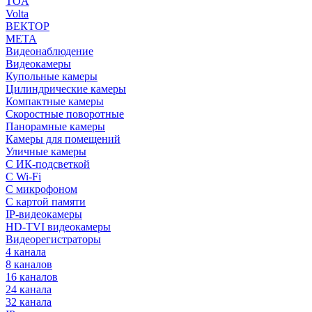
TOA
Volta
ВЕКТОР
МЕТА
Видеонаблюдение
Видеокамеры
Купольные камеры
Цилиндрические камеры
Компактные камеры
Скоростные поворотные
Панорамные камеры
Камеры для помещений
Уличные камеры
С ИК-подсветкой
С Wi-Fi
С микрофоном
С картой памяти
IP-видеокамеры
HD-TVI видеокамеры
Видеорегистраторы
4 канала
8 каналов
16 каналов
24 канала
32 канала