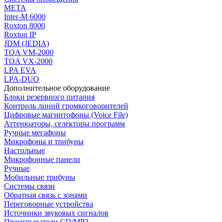
МЕТА
Inter-M 6000
Roxton 8000
Roxton IP
JDM (JEDIA)
TOA VM-2000
TOA VX-2000
LPA EVA
LPA-DUO
Дополнительное оборудование
Блоки резервного питания
Контроль линий громкоговорителей
Цифровые магнитофоны (Voice File)
Аттенюаторы, селекторы программ
Ручные мегафоны
Микрофоны и трибуны
Настольные
Микрофонные панели
Ручные
Мобильные трибуны
Системы связи
Обратная связь с зонами
Переговорные устройства
Источники звуковых сигналов
Проигрыватели CD/MP3