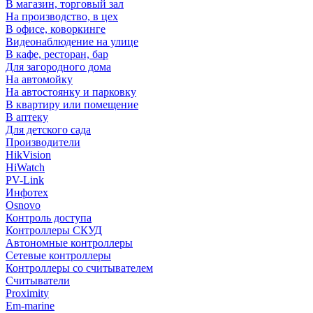
В магазин, торговый зал
На производство, в цех
В офисе, коворкинге
Видеонаблюдение на улице
В кафе, ресторан, бар
Для загородного дома
На автомойку
На автостоянку и парковку
В квартиру или помещение
В аптеку
Для детского сада
Производители
HikVision
HiWatch
PV-Link
Инфотех
Osnovo
Контроль доступа
Контроллеры СКУД
Автономные контроллеры
Сетевые контроллеры
Контроллеры со считывателем
Считыватели
Proximity
Em-marine