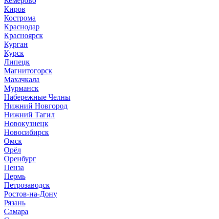
Кемерово
Киров
Кострома
Краснодар
Красноярск
Курган
Курск
Липецк
Магнитогорск
Махачкала
Мурманск
Набережные Челны
Нижний Новгород
Нижний Тагил
Новокузнецк
Новосибирск
Омск
Орёл
Оренбург
Пенза
Пермь
Петрозаводск
Ростов-на-Дону
Рязань
Самара