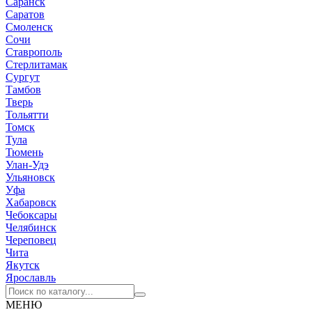
Саранск
Саратов
Смоленск
Сочи
Ставрополь
Стерлитамак
Сургут
Тамбов
Тверь
Тольятти
Томск
Тула
Тюмень
Улан-Удэ
Ульяновск
Уфа
Хабаровск
Чебоксары
Челябинск
Череповец
Чита
Якутск
Ярославль
МЕНЮ