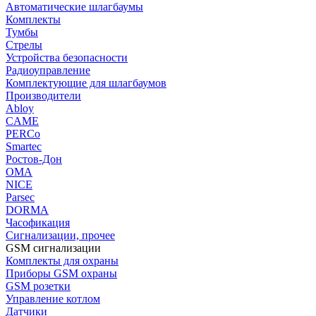
Автоматические шлагбаумы
Комплекты
Тумбы
Стрелы
Устройства безопасности
Радиоуправление
Комплектующие для шлагбаумов
Производители
Abloy
CAME
PERCo
Smartec
Ростов-Дон
ОМА
NICE
Parsec
DORMA
Часофикация
Сигнализации, прочее
GSM сигнализации
Комплекты для охраны
Приборы GSM охраны
GSM розетки
Управление котлом
Датчики