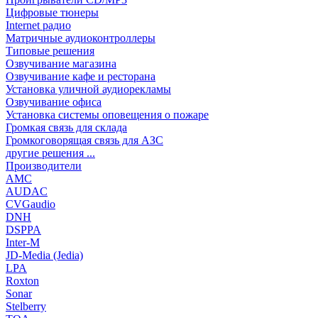
Цифровые тюнеры
Internet радио
Матричные аудиоконтроллеры
Типовые решения
Озвучивание магазина
Озвучивание кафе и ресторана
Установка уличной аудиорекламы
Озвучивание офиса
Установка системы оповещения о пожаре
Громкая связь для склада
Громкоговорящая связь для АЗС
другие решения ...
Производители
AMC
AUDAC
CVGaudio
DNH
DSPPA
Inter-M
JD-Media (Jedia)
LPA
Roxton
Sonar
Stelberry