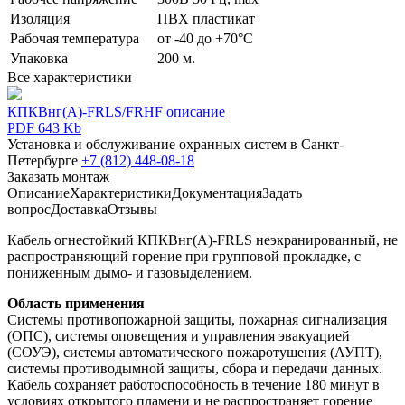
Изоляция
ПВХ пластикат
Рабочая температура
от -40 до +70°С
Упаковка
200 м.
Все характеристики
КПКВнг(А)-FRLS/FRHF описание
PDF 643 Kb
Установка и обслуживание охранных систем в Санкт-
Петербурге
+7 (812) 448-08-18
Заказать монтаж
Описание
Характеристики
Документация
Задать
вопрос
Доставка
Отзывы
Кабель огнестойкий КПКВнг(А)-FRLS неэкранированный, не
распространяющий горение при групповой прокладке, с
пониженным дымо- и газовыделением.
Область применения
Системы противопожарной защиты, пожарная сигнализация
(ОПС), системы оповещения и управления эвакуацией
(СОУЭ), системы автоматического пожаротушения (АУПТ),
системы противодымной защиты, сбора и передачи данных.
Кабель сохраняет работоспособность в течение 180 минут в
условиях открытого пламени и не распространяет горение