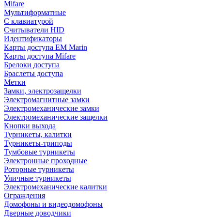
Mifare
Мультиформатные
С клавиатурой
Считыватели HID
Идентификаторы
Карты доступа EM Marin
Карты доступа Mifare
Брелоки доступа
Браслеты доступа
Метки
Замки, электрозащелки
Электромагнитные замки
Электромеханические замки
Электромеханические защелки
Кнопки выхода
Турникеты, калитки
Турникеты-триподы
Тумбовые турникеты
Электронные проходные
Роторные турникеты
Уличные турникеты
Электромеханические калитки
Ограждения
Домофоны и видеодомофоны
Дверные доводчики