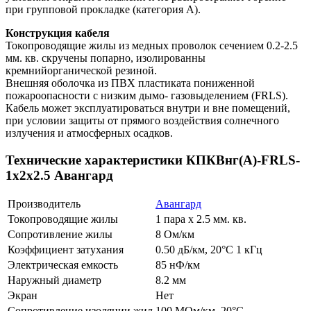
при групповой прокладке (категория А).
Конструкция кабеля
Токопроводящие жилы из медных проволок сечением 0.2-2.5
мм. кв. скручены попарно, изолированны
кремнийорганической резиной.
Внешняя оболочка из ПВХ пластиката пониженной
пожароопасности с низким дымо- газовыделением (FRLS).
Кабель может эксплуатироваться внутри и вне помещений,
при условии защиты от прямого воздействия солнечного
излучения и атмосферных осадков.
Технические характеристики КПКВнг(А)-FRLS-
1х2х2.5 Авангард
Производитель
Авангард
Токопроводящие жилы
1 пара х 2.5 мм. кв.
Сопротивление жилы
8 Ом/км
Коэффициент затухания
0.50 дБ/км, 20°С 1 кГц
Электрическая емкость
85 нФ/км
Наружный диаметр
8.2 мм
Экран
Нет
Сопротивление изоляции жил
100 МОм/км, 20°С