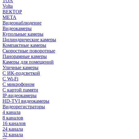
TOA
Volta
ВЕКТОР
МЕТА
Видеонаблюдение
Видеокамеры
Купольные камеры
Цилиндрические камеры
Компактные камеры
Скоростные поворотные
Панорамные камеры
Камеры для помещений
Уличные камеры
С ИК-подсветкой
С Wi-Fi
С микрофоном
С картой памяти
IP-видеокамеры
HD-TVI видеокамеры
Видеорегистраторы
4 канала
8 каналов
16 каналов
24 канала
32 канала