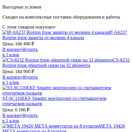
Выгодные условия
Скидки на комплексные поставки оборудования и работы
С этим товаром покупают
IP-A6237
Roxton
блок защиты от молнии 4 канала
Цена:
166 490
₽
В корзину
Купить
в 1 клик
CS-8232
Roxton
блок обратной связи на 32 абонента
Цена:
184 900
₽
В корзину
Купить
в 1 клик
ST-SC110EKF
Smartec
контроллер со считывателем
отпечатков пальцев
Цена:
6 106
₽
В корзину
Купить
в 1 клик
МЕТА 19426
МЕТА
коммутатор на 8 пультов