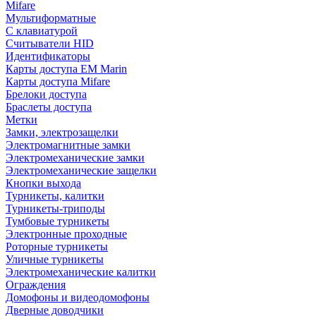
Mifare
Мультиформатные
С клавиатурой
Считыватели HID
Идентификаторы
Карты доступа EM Marin
Карты доступа Mifare
Брелоки доступа
Браслеты доступа
Метки
Замки, электрозащелки
Электромагнитные замки
Электромеханические замки
Электромеханические защелки
Кнопки выхода
Турникеты, калитки
Турникеты-триподы
Тумбовые турникеты
Электронные проходные
Роторные турникеты
Уличные турникеты
Электромеханические калитки
Ограждения
Домофоны и видеодомофоны
Дверные доводчики