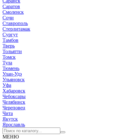
Саранск
Саратов
Смоленск
Сочи
Ставрополь
Стерлитамак
Сургут
Тамбов
Тверь
Тольятти
Томск
Тула
Тюмень
Улан-Удэ
Ульяновск
Уфа
Хабаровск
Чебоксары
Челябинск
Череповец
Чита
Якутск
Ярославль
МЕНЮ