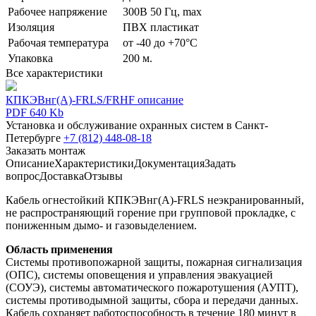
Рабочее напряжение
300В 50 Гц, max
Изоляция
ПВХ пластикат
Рабочая температура
от -40 до +70°С
Упаковка
200 м.
Все характеристики
КПКЭВнг(А)-FRLS/FRHF описание
PDF 640 Kb
Установка и обслуживание охранных систем в Санкт-
Петербурге
+7 (812) 448-08-18
Заказать монтаж
Описание
Характеристики
Документация
Задать
вопрос
Доставка
Отзывы
Кабель огнестойкий КПКЭВнг(А)-FRLS неэкранированный,
не распространяющий горение при групповой прокладке, с
пониженным дымо- и газовыделением.
Область применения
Системы противопожарной защиты, пожарная сигнализация
(ОПС), системы оповещения и управления эвакуацией
(СОУЭ), системы автоматического пожаротушения (АУПТ),
системы противодымной защиты, сбора и передачи данных.
Кабель сохраняет работоспособность в течение 180 минут в