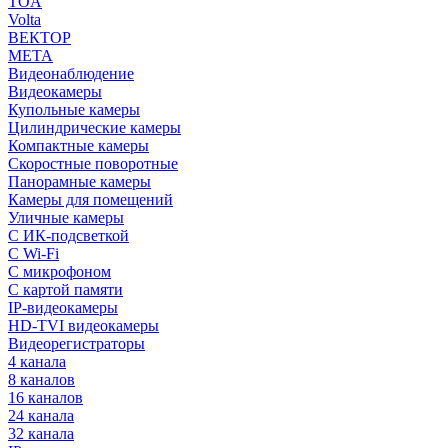
TOA
Volta
ВЕКТОР
МЕТА
Видеонаблюдение
Видеокамеры
Купольные камеры
Цилиндрические камеры
Компактные камеры
Скоростные поворотные
Панорамные камеры
Камеры для помещений
Уличные камеры
С ИК-подсветкой
С Wi-Fi
С микрофоном
С картой памяти
IP-видеокамеры
HD-TVI видеокамеры
Видеорегистраторы
4 канала
8 каналов
16 каналов
24 канала
32 канала