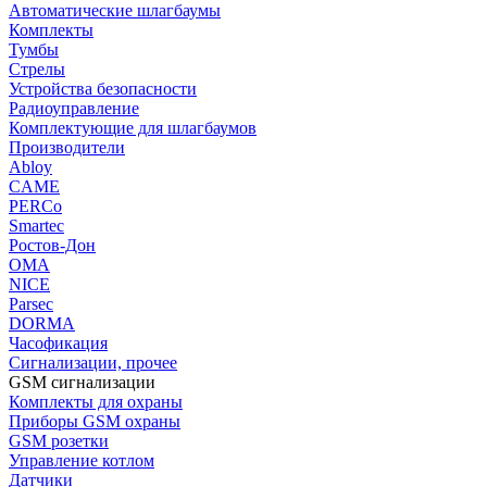
Автоматические шлагбаумы
Комплекты
Тумбы
Стрелы
Устройства безопасности
Радиоуправление
Комплектующие для шлагбаумов
Производители
Abloy
CAME
PERCo
Smartec
Ростов-Дон
ОМА
NICE
Parsec
DORMA
Часофикация
Сигнализации, прочее
GSM сигнализации
Комплекты для охраны
Приборы GSM охраны
GSM розетки
Управление котлом
Датчики