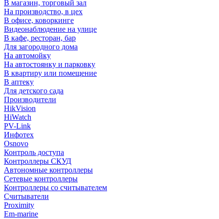
В магазин, торговый зал
На производство, в цех
В офисе, коворкинге
Видеонаблюдение на улице
В кафе, ресторан, бар
Для загородного дома
На автомойку
На автостоянку и парковку
В квартиру или помещение
В аптеку
Для детского сада
Производители
HikVision
HiWatch
PV-Link
Инфотех
Osnovo
Контроль доступа
Контроллеры СКУД
Автономные контроллеры
Сетевые контроллеры
Контроллеры со считывателем
Считыватели
Proximity
Em-marine