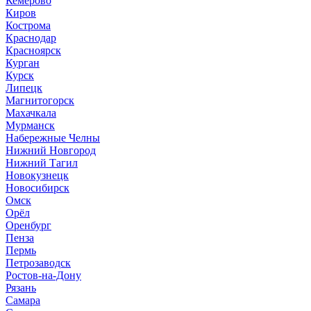
Кемерово
Киров
Кострома
Краснодар
Красноярск
Курган
Курск
Липецк
Магнитогорск
Махачкала
Мурманск
Набережные Челны
Нижний Новгород
Нижний Тагил
Новокузнецк
Новосибирск
Омск
Орёл
Оренбург
Пенза
Пермь
Петрозаводск
Ростов-на-Дону
Рязань
Самара