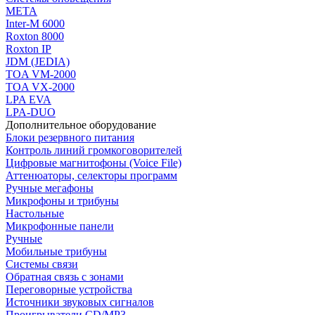
МЕТА
Inter-M 6000
Roxton 8000
Roxton IP
JDM (JEDIA)
TOA VM-2000
TOA VX-2000
LPA EVA
LPA-DUO
Дополнительное оборудование
Блоки резервного питания
Контроль линий громкоговорителей
Цифровые магнитофоны (Voice File)
Аттенюаторы, селекторы программ
Ручные мегафоны
Микрофоны и трибуны
Настольные
Микрофонные панели
Ручные
Мобильные трибуны
Системы связи
Обратная связь с зонами
Переговорные устройства
Источники звуковых сигналов
Проигрыватели CD/MP3