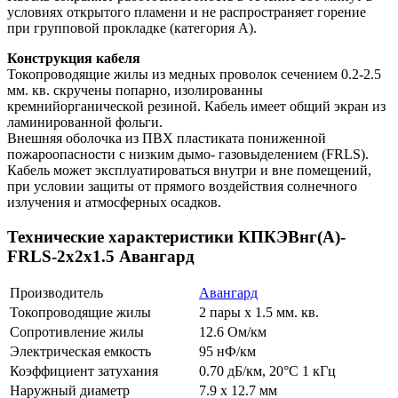
условиях открытого пламени и не распространяет горение
при групповой прокладке (категория А).
Конструкция кабеля
Токопроводящие жилы из медных проволок сечением 0.2-2.5
мм. кв. скручены попарно, изолированны
кремнийорганической резиной. Кабель имеет общий экран из
ламинированной фольги.
Внешняя оболочка из ПВХ пластиката пониженной
пожароопасности с низким дымо- газовыделением (FRLS).
Кабель может эксплуатироваться внутри и вне помещений,
при условии защиты от прямого воздействия солнечного
излучения и атмосферных осадков.
Технические характеристики КПКЭВнг(А)-
FRLS-2х2х1.5 Авангард
Производитель
Авангард
Токопроводящие жилы
2 пары х 1.5 мм. кв.
Сопротивление жилы
12.6 Ом/км
Электрическая емкость
95 нФ/км
Коэффициент затухания
0.70 дБ/км, 20°С 1 кГц
Наружный диаметр
7.9 х 12.7 мм