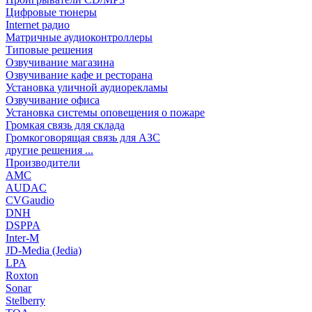
Цифровые тюнеры
Internet радио
Матричные аудиоконтроллеры
Типовые решения
Озвучивание магазина
Озвучивание кафе и ресторана
Установка уличной аудиорекламы
Озвучивание офиса
Установка системы оповещения о пожаре
Громкая связь для склада
Громкоговорящая связь для АЗС
другие решения ...
Производители
AMC
AUDAC
CVGaudio
DNH
DSPPA
Inter-M
JD-Media (Jedia)
LPA
Roxton
Sonar
Stelberry