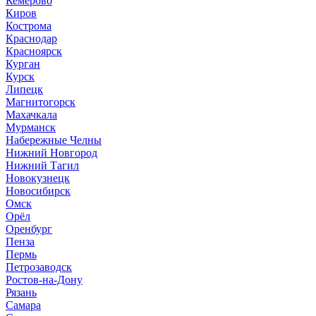
Кемерово
Киров
Кострома
Краснодар
Красноярск
Курган
Курск
Липецк
Магнитогорск
Махачкала
Мурманск
Набережные Челны
Нижний Новгород
Нижний Тагил
Новокузнецк
Новосибирск
Омск
Орёл
Оренбург
Пенза
Пермь
Петрозаводск
Ростов-на-Дону
Рязань
Самара