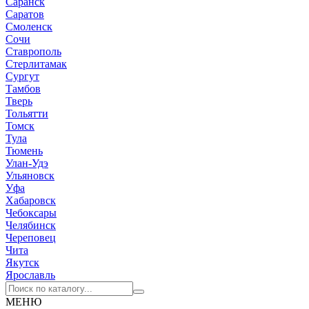
Саранск
Саратов
Смоленск
Сочи
Ставрополь
Стерлитамак
Сургут
Тамбов
Тверь
Тольятти
Томск
Тула
Тюмень
Улан-Удэ
Ульяновск
Уфа
Хабаровск
Чебоксары
Челябинск
Череповец
Чита
Якутск
Ярославль
МЕНЮ