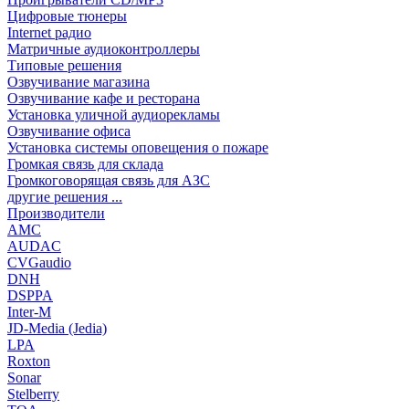
Цифровые тюнеры
Internet радио
Матричные аудиоконтроллеры
Типовые решения
Озвучивание магазина
Озвучивание кафе и ресторана
Установка уличной аудиорекламы
Озвучивание офиса
Установка системы оповещения о пожаре
Громкая связь для склада
Громкоговорящая связь для АЗС
другие решения ...
Производители
AMC
AUDAC
CVGaudio
DNH
DSPPA
Inter-M
JD-Media (Jedia)
LPA
Roxton
Sonar
Stelberry