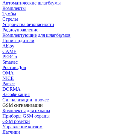
Автоматические шлагбаумы
Комплекты
Тумбы
Стрелы
Устройства безопасности
Радиоуправление
Комплектующие для шлагбаумов
Производители
Abloy
CAME
PERCo
Smartec
Ростов-Дон
ОМА
NICE
Parsec
DORMA
Часофикация
Сигнализации, прочее
GSM сигнализации
Комплекты для охраны
Приборы GSM охраны
GSM розетки
Управление котлом
Датчики