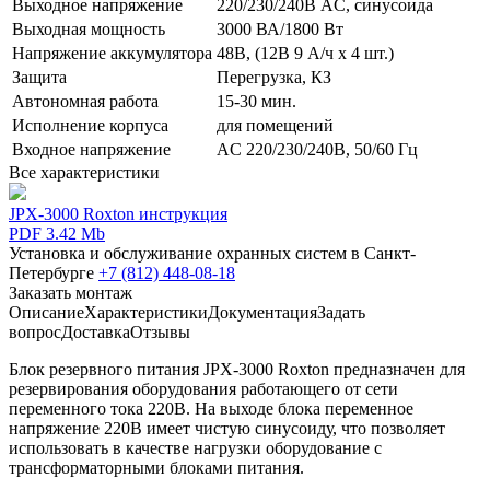
Выходное напряжение
220/230/240В AC, синусоида
Выходная мощность
3000 ВА/1800 Вт
Напряжение аккумулятора
48В, (12В 9 А/ч х 4 шт.)
Защита
Перегрузка, КЗ
Автономная работа
15-30 мин.
Исполнение корпуса
для помещений
Входное напряжение
AC 220/230/240В, 50/60 Гц
Все характеристики
JPX-3000 Roxton инструкция
PDF 3.42 Mb
Установка и обслуживание охранных систем в Санкт-
Петербурге
+7 (812) 448-08-18
Заказать монтаж
Описание
Характеристики
Документация
Задать
вопрос
Доставка
Отзывы
Блок резервного питания JPX-3000 Roxton предназначен для
резервирования оборудования работающего от сети
переменного тока 220В. На выходе блока переменное
напряжение 220В имеет чистую синусоиду, что позволяет
использовать в качестве нагрузки оборудование с
трансформаторными блоками питания.