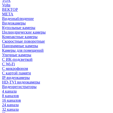
TOA
Volta
ВЕКТОР
МЕТА
Видеонаблюдение
Видеокамеры
Купольные камеры
Цилиндрические камеры
Компактные камеры
Скоростные поворотные
Панорамные камеры
Камеры для помещений
Уличные камеры
С ИК-подсветкой
С Wi-Fi
С микрофоном
С картой памяти
IP-видеокамеры
HD-TVI видеокамеры
Видеорегистраторы
4 канала
8 каналов
16 каналов
24 канала
32 канала