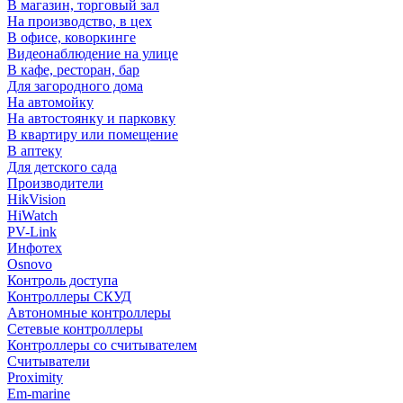
В магазин, торговый зал
На производство, в цех
В офисе, коворкинге
Видеонаблюдение на улице
В кафе, ресторан, бар
Для загородного дома
На автомойку
На автостоянку и парковку
В квартиру или помещение
В аптеку
Для детского сада
Производители
HikVision
HiWatch
PV-Link
Инфотех
Osnovo
Контроль доступа
Контроллеры СКУД
Автономные контроллеры
Сетевые контроллеры
Контроллеры со считывателем
Считыватели
Proximity
Em-marine