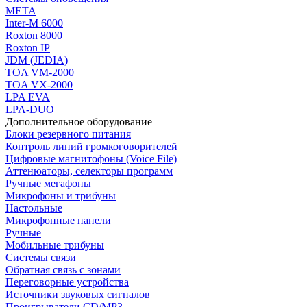
МЕТА
Inter-M 6000
Roxton 8000
Roxton IP
JDM (JEDIA)
TOA VM-2000
TOA VX-2000
LPA EVA
LPA-DUO
Дополнительное оборудование
Блоки резервного питания
Контроль линий громкоговорителей
Цифровые магнитофоны (Voice File)
Аттенюаторы, селекторы программ
Ручные мегафоны
Микрофоны и трибуны
Настольные
Микрофонные панели
Ручные
Мобильные трибуны
Системы связи
Обратная связь с зонами
Переговорные устройства
Источники звуковых сигналов
Проигрыватели CD/MP3