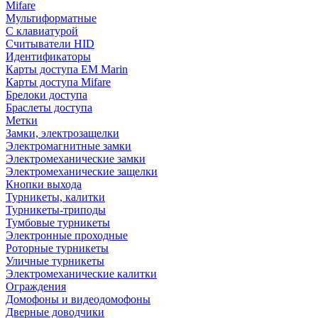
Mifare
Мультиформатные
С клавиатурой
Считыватели HID
Идентификаторы
Карты доступа EM Marin
Карты доступа Mifare
Брелоки доступа
Браслеты доступа
Метки
Замки, электрозащелки
Электромагнитные замки
Электромеханические замки
Электромеханические защелки
Кнопки выхода
Турникеты, калитки
Турникеты-триподы
Тумбовые турникеты
Электронные проходные
Роторные турникеты
Уличные турникеты
Электромеханические калитки
Ограждения
Домофоны и видеодомофоны
Дверные доводчики