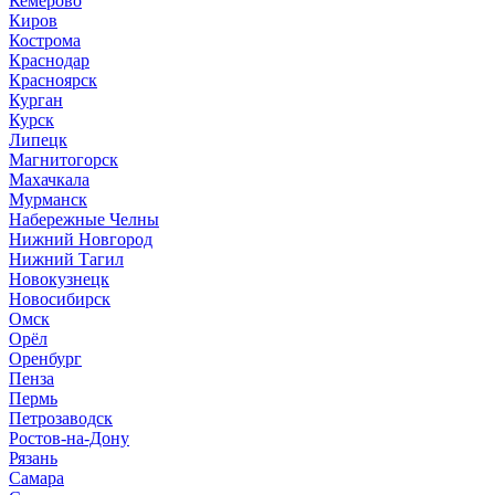
Кемерово
Киров
Кострома
Краснодар
Красноярск
Курган
Курск
Липецк
Магнитогорск
Махачкала
Мурманск
Набережные Челны
Нижний Новгород
Нижний Тагил
Новокузнецк
Новосибирск
Омск
Орёл
Оренбург
Пенза
Пермь
Петрозаводск
Ростов-на-Дону
Рязань
Самара