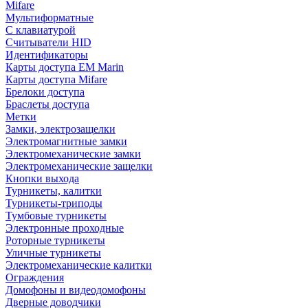
Mifare
Мультиформатные
С клавиатурой
Считыватели HID
Идентификаторы
Карты доступа EM Marin
Карты доступа Mifare
Брелоки доступа
Браслеты доступа
Метки
Замки, электрозащелки
Электромагнитные замки
Электромеханические замки
Электромеханические защелки
Кнопки выхода
Турникеты, калитки
Турникеты-триподы
Тумбовые турникеты
Электронные проходные
Роторные турникеты
Уличные турникеты
Электромеханические калитки
Ограждения
Домофоны и видеодомофоны
Дверные доводчики