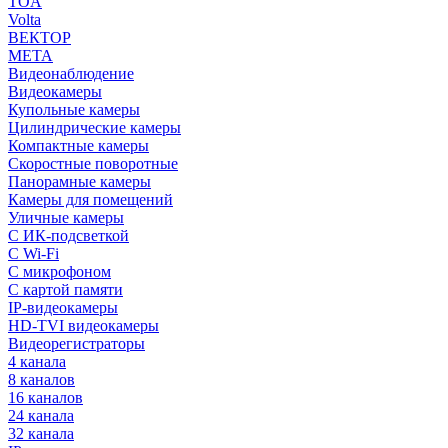
TOA
Volta
ВЕКТОР
МЕТА
Видеонаблюдение
Видеокамеры
Купольные камеры
Цилиндрические камеры
Компактные камеры
Скоростные поворотные
Панорамные камеры
Камеры для помещений
Уличные камеры
С ИК-подсветкой
С Wi-Fi
С микрофоном
С картой памяти
IP-видеокамеры
HD-TVI видеокамеры
Видеорегистраторы
4 канала
8 каналов
16 каналов
24 канала
32 канала