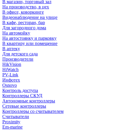
В магазин, торговый зал
На производство, в цех
В офисе, коворкинге
Видеонаблюдение на улице
В кафе, ресторан, бар
Для загородного дома
На автомойку
На автостоянку и парковку
В квартиру или помещение
В аптеку
Для детского сада
Производители
HikVision
HiWatch
PV-Link
Инфотех
Osnovo
Контроль доступа
Контроллеры СКУД
Автономные контроллеры
Сетевые контроллеры
Контроллеры со считывателем
Считыватели
Proximity
Em-marine