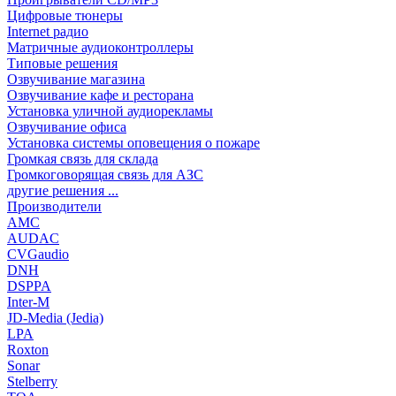
Цифровые тюнеры
Internet радио
Матричные аудиоконтроллеры
Типовые решения
Озвучивание магазина
Озвучивание кафе и ресторана
Установка уличной аудиорекламы
Озвучивание офиса
Установка системы оповещения о пожаре
Громкая связь для склада
Громкоговорящая связь для АЗС
другие решения ...
Производители
AMC
AUDAC
CVGaudio
DNH
DSPPA
Inter-M
JD-Media (Jedia)
LPA
Roxton
Sonar
Stelberry