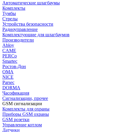
Автоматические шлагбаумы
Комплекты
Тумбы
Стрелы
Устройства безопасности
Радиоуправление
Комплектующие для шлагбаумов
Производители
Abloy
CAME
PERCo
Smartec
Ростов-Дон
ОМА
NICE
Parsec
DORMA
Часофикация
Сигнализации, прочее
GSM сигнализации
Комплекты для охраны
Приборы GSM охраны
GSM розетки
Управление котлом
Датчики