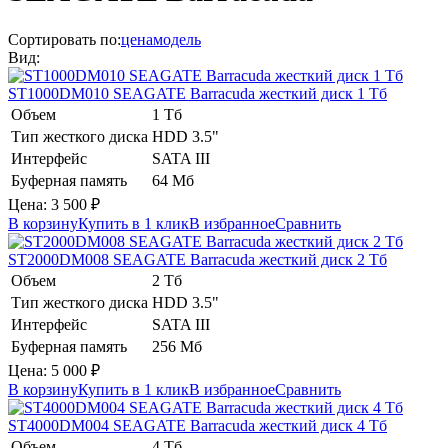
Сортировать по:
цена
модель
Вид:
ST1000DM010
SEAGATE Barracuda
жесткий диск 1 Тб
Объем
1 Тб
Тип жесткого диска
HDD 3.5"
Интерфейс
SATA III
Буферная память
64 Мб
Цена:
3 500
₽
В корзину
Купить в 1 клик
В избранное
Сравнить
ST2000DM008
SEAGATE Barracuda
жесткий диск 2 Тб
Объем
2 Тб
Тип жесткого диска
HDD 3.5"
Интерфейс
SATA III
Буферная память
256 Мб
Цена:
5 000
₽
В корзину
Купить в 1 клик
В избранное
Сравнить
ST4000DM004
SEAGATE Barracuda
жесткий диск 4 Тб
Объем
4 Тб