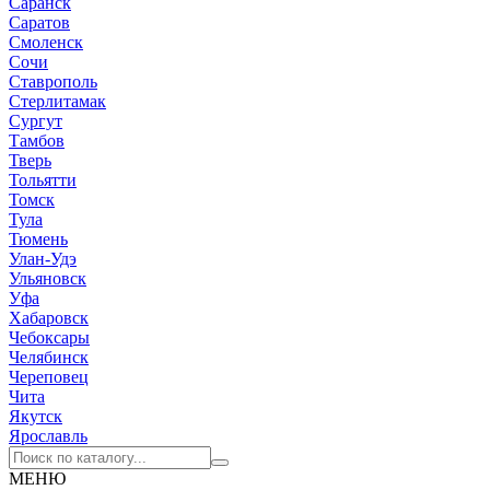
Саранск
Саратов
Смоленск
Сочи
Ставрополь
Стерлитамак
Сургут
Тамбов
Тверь
Тольятти
Томск
Тула
Тюмень
Улан-Удэ
Ульяновск
Уфа
Хабаровск
Чебоксары
Челябинск
Череповец
Чита
Якутск
Ярославль
МЕНЮ