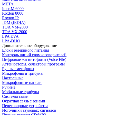
МЕТА
Inter-M 6000
Roxton 8000
Roxton IP
JDM (JEDIA)
TOA VM-2000
TOA VX-2000
LPA EVA
LPA-DUO
Дополнительное оборудование
Блоки резервного питания
Контроль линий громкоговорителей
Цифровые магнитофоны (Voice File)
Аттенюаторы, селекторы программ
Ручные мегафоны
Микрофоны и трибуны
Настольные
Микрофонные панели
Ручные
Мобильные трибуны
Системы связи
Обратная связь с зонами
Переговорные устройства
Источники звуковых сигналов
Проигрыватели CD/MP3