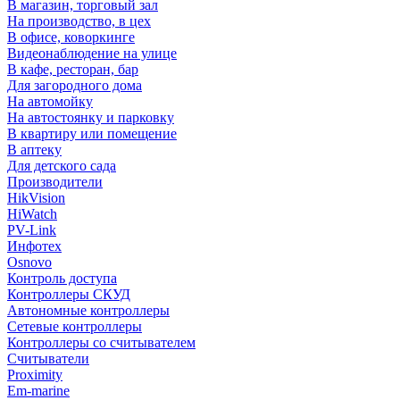
В магазин, торговый зал
На производство, в цех
В офисе, коворкинге
Видеонаблюдение на улице
В кафе, ресторан, бар
Для загородного дома
На автомойку
На автостоянку и парковку
В квартиру или помещение
В аптеку
Для детского сада
Производители
HikVision
HiWatch
PV-Link
Инфотех
Osnovo
Контроль доступа
Контроллеры СКУД
Автономные контроллеры
Сетевые контроллеры
Контроллеры со считывателем
Считыватели
Proximity
Em-marine