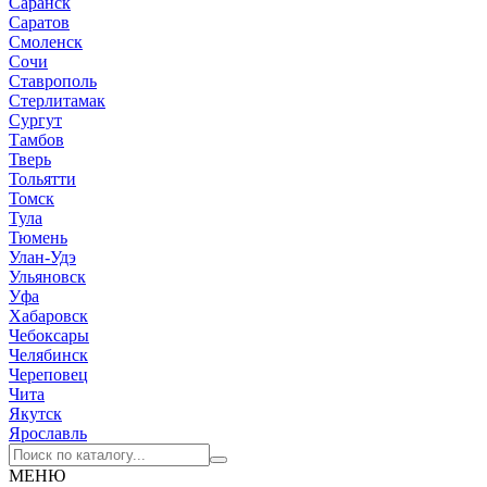
Саранск
Саратов
Смоленск
Сочи
Ставрополь
Стерлитамак
Сургут
Тамбов
Тверь
Тольятти
Томск
Тула
Тюмень
Улан-Удэ
Ульяновск
Уфа
Хабаровск
Чебоксары
Челябинск
Череповец
Чита
Якутск
Ярославль
МЕНЮ