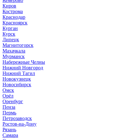
Кемерово
Киров
Кострома
Краснодар
Красноярск
Курган
Курск
Липецк
Магнитогорск
Махачкала
Мурманск
Набережные Челны
Нижний Новгород
Нижний Тагил
Новокузнецк
Новосибирск
Омск
Орёл
Оренбург
Пенза
Пермь
Петрозаводск
Ростов-на-Дону
Рязань
Самара