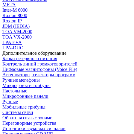
МЕТА
Inter-M 6000
Roxton 8000
Roxton IP
JDM (JEDIA)
TOA VM-2000
TOA VX-2000
LPA EVA
LPA-DUO
Дополнительное оборудование
Блоки резервного питания
Контроль линий громкоговорителей
Цифровые магнитофоны (Voice File)
Аттенюаторы, селекторы программ
Ручные мегафоны
Микрофоны и трибуны
Настольные
Микрофонные панели
Ручные
Мобильные трибуны
Системы связи
Обратная связь с зонами
Переговорные устройства
Источники звуковых сигналов
Проигрыватели CD/MP3