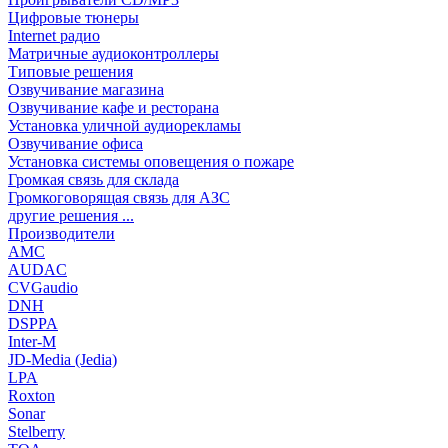
Цифровые тюнеры
Internet радио
Матричные аудиоконтроллеры
Типовые решения
Озвучивание магазина
Озвучивание кафе и ресторана
Установка уличной аудиорекламы
Озвучивание офиса
Установка системы оповещения о пожаре
Громкая связь для склада
Громкоговорящая связь для АЗС
другие решения ...
Производители
AMC
AUDAC
CVGaudio
DNH
DSPPA
Inter-M
JD-Media (Jedia)
LPA
Roxton
Sonar
Stelberry