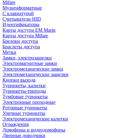
Mifare
Мультиформатные
С клавиатурой
Считыватели HID
Идентификаторы
Карты доступа EM Marin
Карты доступа Mifare
Брелоки доступа
Браслеты доступа
Метки
Замки, электрозащелки
Электромагнитные замки
Электромеханические замки
Электромеханические защелки
Кнопки выхода
Турникеты, калитки
Турникеты-триподы
Тумбовые турникеты
Электронные проходные
Роторные турникеты
Уличные турникеты
Электромеханические калитки
Ограждения
Домофоны и видеодомофоны
Дверные доводчики