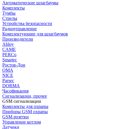
Автоматические шлагбаумы
Комплекты
Тумбы
Стрелы
Устройства безопасности
Радиоуправление
Комплектующие для шлагбаумов
Производители
Abloy
CAME
PERCo
Smartec
Ростов-Дон
ОМА
NICE
Parsec
DORMA
Часофикация
Сигнализации, прочее
GSM сигнализации
Комплекты для охраны
Приборы GSM охраны
GSM розетки
Управление котлом
Датчики