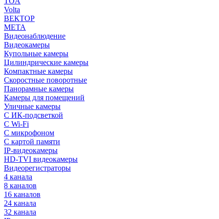
TOA
Volta
ВЕКТОР
МЕТА
Видеонаблюдение
Видеокамеры
Купольные камеры
Цилиндрические камеры
Компактные камеры
Скоростные поворотные
Панорамные камеры
Камеры для помещений
Уличные камеры
С ИК-подсветкой
С Wi-Fi
С микрофоном
С картой памяти
IP-видеокамеры
HD-TVI видеокамеры
Видеорегистраторы
4 канала
8 каналов
16 каналов
24 канала
32 канала